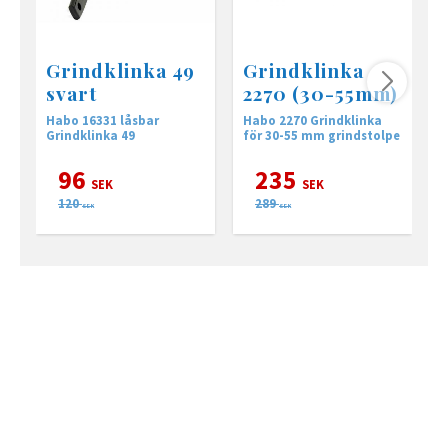
Grindklinka 49
Grindklinka
svart
2270 (30-55mm)
Habo 16331 låsbar
Habo 2270 Grindklinka
H
Grindklinka 49
för 30-55 mm grindstolpe
f
96
235
SEK
SEK
120
289
SEK
SEK