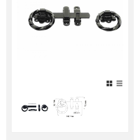
Rutnätsvy
Listvy