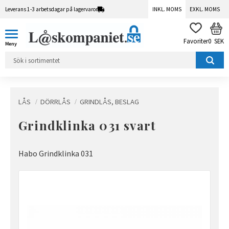
Leverans 1-3 arbetsdagar på lagervaror
INKL. MOMS
EXKL. MOMS
Meny
KUN
FAVORITER
0
SEK
LÅS
DÖRRLÅS
GRINDLÅS, BESLAG
Grindklinka 031 svart
Habo Grindklinka 031