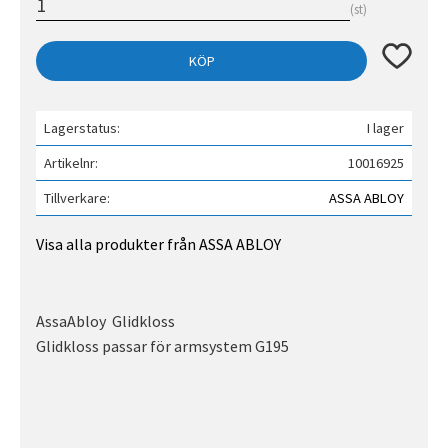
st
Lägg till 
KÖP
Lagerstatus
I lager
Artikelnr
10016925
Tillverkare
ASSA ABLOY
Visa alla produkter från ASSA ABLOY
AssaAbloy Glidkloss
Glidkloss passar för armsystem G195