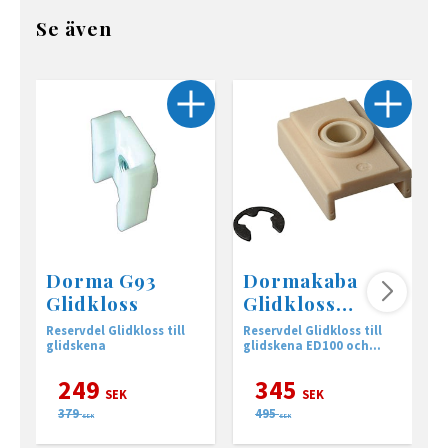
Se även
Dorma G93
Dormakaba
Glidkloss
Glidkloss
ED100/250
Reservdel Glidkloss till
Reservdel Glidkloss till
G
glidskena
glidskena ED100 och
s
ED250
T
249
345
SEK
SEK
379
495
SEK
SEK