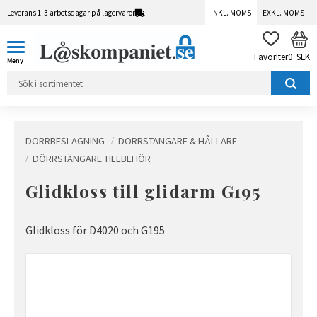
Leverans 1-3 arbetsdagar på lagervaror
INKL. MOMS
EXKL. MOMS
Meny
KUN
FAVORITER
0
SEK
DÖRRBESLAGNING
DÖRRSTÄNGARE & HÅLLARE
DÖRRSTÄNGARE TILLBEHÖR
Glidkloss till glidarm G195
Glidkloss för D4020 och G195