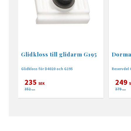
Glidkloss till glidarm G195
Dorma 
Glidkloss för D4020 och G195
Reservdel G
235
249
SEK
S
352
379
SEK
SEK