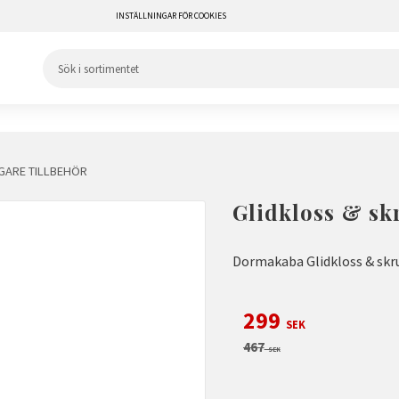
INSTÄLLNINGAR FÖR COOKIES
ARE TILLBEHÖR
Glidkloss & s
Dormakaba Glidkloss & skr
Nedsatt pris:
299
SEK
Ordinarie pris:
467
SEK