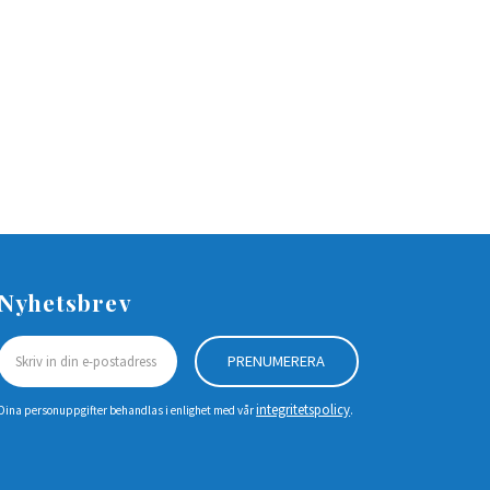
Nyhetsbrev
PRENUMERERA
integritetspolicy
Dina personuppgifter behandlas i enlighet med vår
.