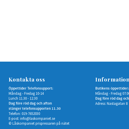
Kontakta oss
Informatio
Öppettider Telefonsupport:
Butikens öppettider:
Måndag - Fredag 10-14
Måndag - Fredag 07:0
Lunch 11.30 - 12.30
Dag före röd dag och
Dag före röd dag och afton
Adress: Nastagatan 8
stänger telefonsupporten 11.30
Telefon: 019-7652030
E-post:
info@laskompaniet.se
© Låskompaniet prispressaren på nätet