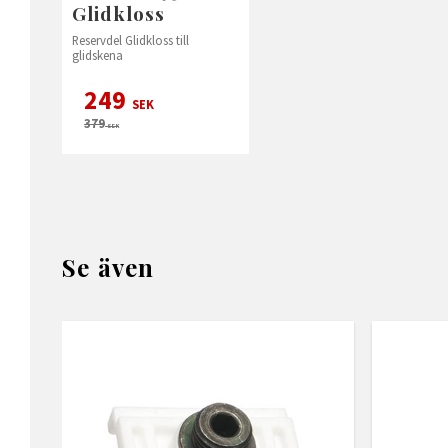
Glidkloss
Reservdel Glidkloss till
glidskena
249
SEK
379
SEK
Se även