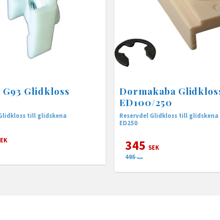
G93 Glidkloss
Dormakaba Glidklos
ED100/250
lidkloss till glidskena
Reservdel Glidkloss till glidsken
ED250
EK
345
SEK
495
SEK