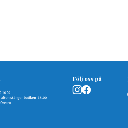
n
Följ oss på
0-16:00
 afton stänger butiken 13.00
 Örebro