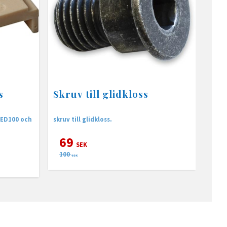
s
Skruv till glidkloss
a ED100 och
skruv till glidkloss.
69
SEK
100
SEK