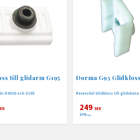
oss till glidarm G195
Dorma G93 Glidklos
för D4020 och G195
Reservdel Glidkloss till glidskena
249
EK
SEK
379
SEK