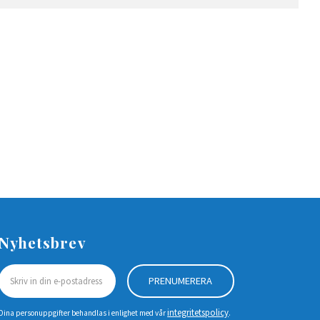
Nyhetsbrev
PRENUMERERA
integritetspolicy
Dina personuppgifter behandlas i enlighet med vår
.