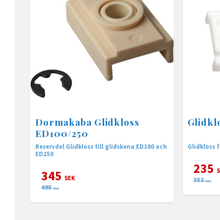
Dormakaba Glidkloss
Glidkl
ED100/250
Reservdel Glidkloss till glidskena ED100 och
Glidkloss 
ED250
235
S
345
SEK
352
SEK
495
SEK