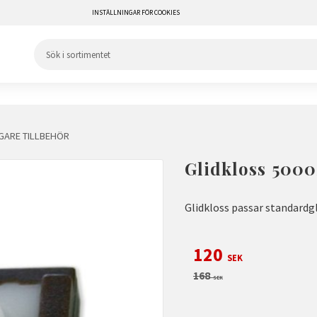
INSTÄLLNINGAR FÖR COOKIES
ARE TILLBEHÖR
Glidkloss 500
Glidkloss passar standardgl
Nedsatt pris:
120
SEK
Ordinarie pris:
168
SEK