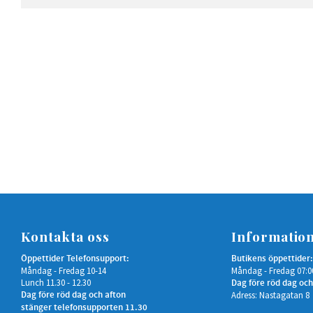
Kontakta oss
Informatio
Öppettider Telefonsupport:
Butikens öppettider:
Måndag - Fredag 10-14
Måndag - Fredag 07:0
Lunch 11.30 - 12.30
Dag före röd dag och
Dag före röd dag och afton
Adress: Nastagatan 8
stänger telefonsupporten 11.30