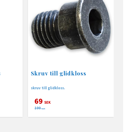
s
Skruv till glidkloss
skruv till glidkloss.
69
SEK
100
SEK