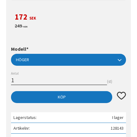
Nedsatt pris:
172
SEK
Ordinarie pris:
249
SEK
Modell*
Antal
st
Lägg till 
KÖP
Lagerstatus
I lager
Artikelnr
128143