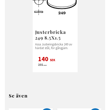
Justerbricka
249 8.5X1.5
Assa Justeringsbricka 249 av
härdat stål, för gångjärn.
140
SEK
201
SEK
Se även