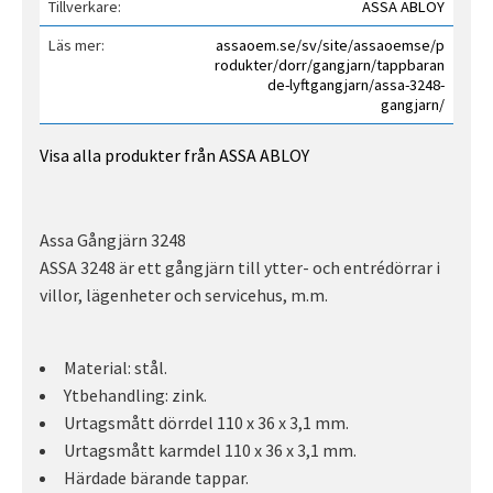
Tillverkare
ASSA ABLOY
Läs mer
assaoem.se/sv/site/assaoemse/p
rodukter/dorr/gangjarn/tappbaran
de-lyftgangjarn/assa-3248-
gangjarn/
Visa alla produkter från ASSA ABLOY
Assa Gångjärn 3248
ASSA 3248 är ett gångjärn till ytter- och entrédörrar i
villor, lägenheter och servicehus, m.m.
Material: stål.
Ytbehandling: zink.
Urtagsmått dörrdel 110 x 36 x 3,1 mm.
Urtagsmått karmdel 110 x 36 x 3,1 mm.
Härdade bärande tappar.