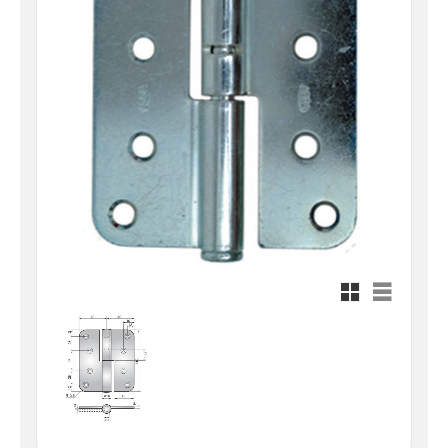
Rutnätsvy
Listvy