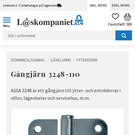
Leverans 1-3 arbetsdagar på lagervaror
INKL. MOMS
EXKL. MOMS
Meny
KUN
FAVORITER
0
SEK
DÖRRBESLAGNING
GÅNGJÄRN
YTTERDÖRR
Gångjärn 3248-110
ASSA 3248 är ett gångjärn till ytter- och entrédörrar i
villor, lägenheter och servicehus, m.m.