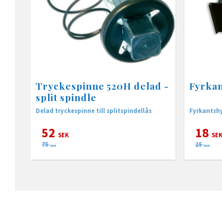
Tryckespinne 520H delad -
Fyrkan
split spindle
Delad tryckespinne till splitspindellås
Fyrkantshy
52
18
SEK
SE
75
25
SEK
SEK