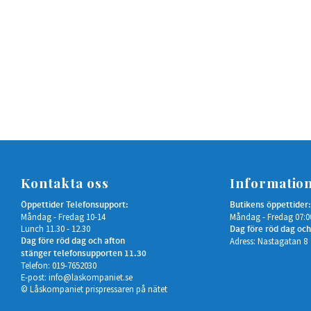
Kontakta oss
Informatio
Öppettider Telefonsupport:
Butikens öppettider:
Måndag - Fredag 10-14
Måndag - Fredag 07:0
Lunch 11.30 - 12.30
Dag före röd dag och
Dag före röd dag och afton
Adress: Nastagatan 8
stänger telefonsupporten 11.30
Telefon: 019-7652030
E-post:
info@laskompaniet.se
© Låskompaniet prispressaren på nätet