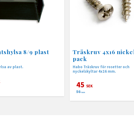
tshylsa 8/9 plast
Träskruv 4x16 nicke
pack
lsa av plast.
Habo Träskruv för rosetter och
nyckelskyltar 4x16 mm.
K
45
SEK
56
SEK