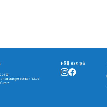
n
Följ oss på
0-16:00
 afton stänger butiken 13.00
 Örebro