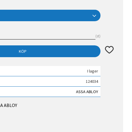
st
Lägg till i fav
KÖP
I lager
124034
ASSA ABLOY
SSA ABLOY