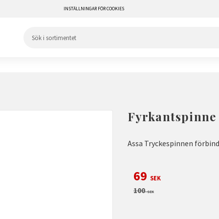
INSTÄLLNINGAR FÖR COOKIES
Fyrkantspinn
Assa Tryckespinnen förbind
Nedsatt pris:
69
SEK
Ordinarie pris:
100
SEK