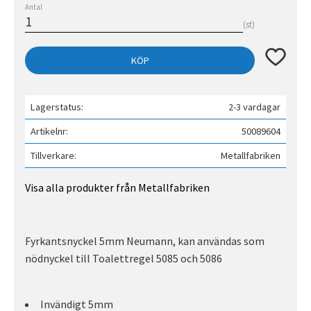
Antal
st
Lägg till 
KÖP
Lagerstatus
2-3 vardagar
Artikelnr
50089604
Tillverkare
Metallfabriken
Visa alla produkter från Metallfabriken
Fyrkantsnyckel 5mm Neumann, kan användas som
nödnyckel till Toalettregel 5085 och 5086
Invändigt 5mm