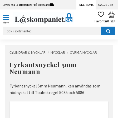
Leverans 1-3 arbetsdagar på lagervaror
INKL. MOMS
EXKL. MOMS
Meny
KUN
FAVORITER
0
SEK
CYLINDRAR & NYCKLAR
NYCKLAR
ÖVRIGA NYCKLAR
Fyrkantsnyckel 5mm
Neumann
Fyrkantsnyckel 5mm Neumann, kan användas som
nödnyckel till Toalettregel 5085 och 5086