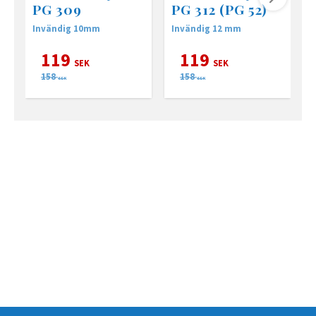
PG 309
PG 312 (PG 52)
Invändig 10mm
Invändig 12 mm
E
b
e
119
119
SEK
SEK
158
158
SEK
SEK