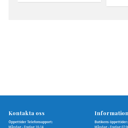
Kontakta oss
Informatio
Öppettider Telefonsupport:
Butikens öppettider:
Måndag - Fredag 10-14
Måndag - Fredag 07:0