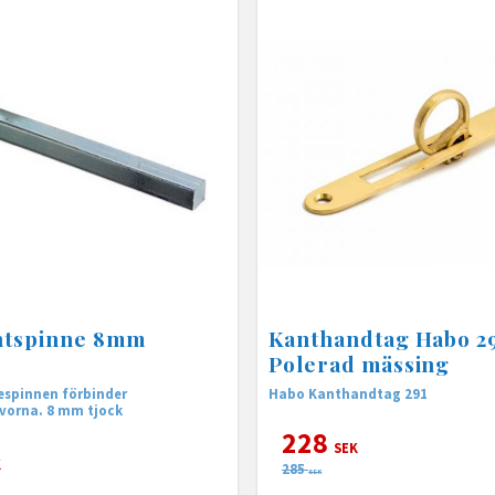
ntspinne 8mm
Kanthandtag Habo 2
Polerad mässing
espinnen förbinder
Habo Kanthandtag 291
vorna. 8 mm tjock
228
SEK
K
285
SEK