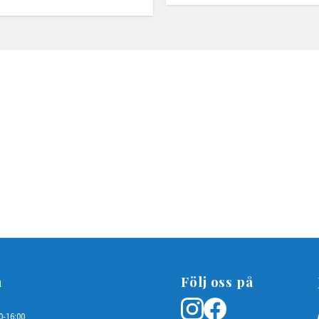
n
Följ oss på
0-16:00