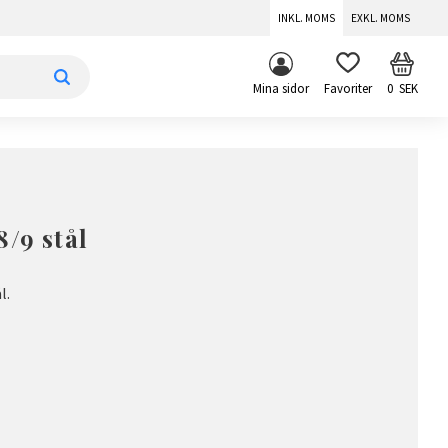
INKL. MOMS
EXKL. MOMS
KUNDV
FAVORITER
Mina sidor
0
SEK
8/9 stål
l.