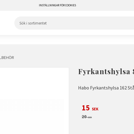
INSTÄLLNINGAR FÖR COOKIES
LLBEHÖR
Fyrkantshylsa 
Habo Fyrkantshylsa 162 Stå
Nedsatt pris:
15
SEK
Ordinarie pris:
20
SEK