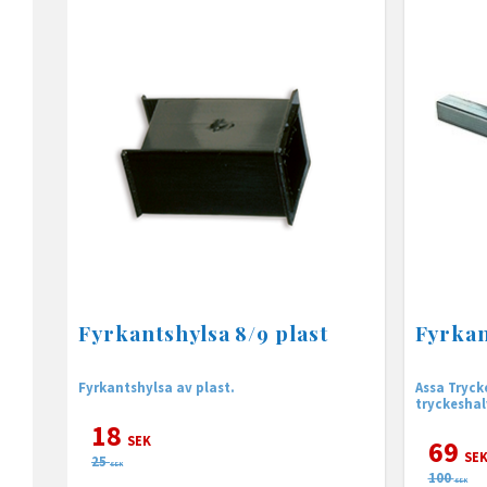
Fyrkantshylsa 8/9 plast
Fyrka
Fyrkantshylsa av plast.
Assa Tryck
tryckeshal
18
SEK
69
SE
25
SEK
100
SEK