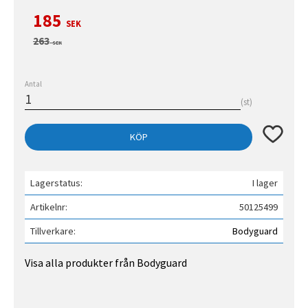
Nedsatt pris:
185
SEK
Ordinarie pris:
263
SEK
Antal
st
Lägg till 
KÖP
Lagerstatus
I lager
Artikelnr
50125499
Tillverkare
Bodyguard
Visa alla produkter från Bodyguard