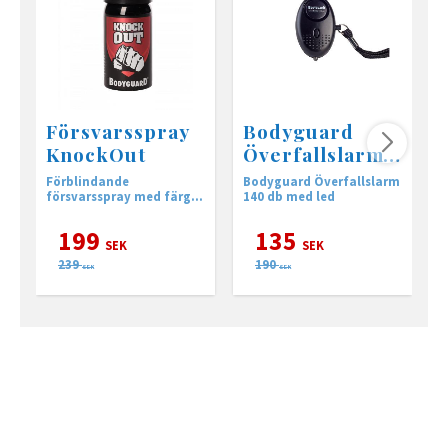
Försvarsspray
Bodyguard
KnockOut
Överfallslarm
Screamer
Förblindande
Bodyguard Överfallslarm
S
försvarsspray med färg +
140 db med led
t
gel + specialämne +
o
optimerat munstycke
199
135
SEK
SEK
239
190
SEK
SEK