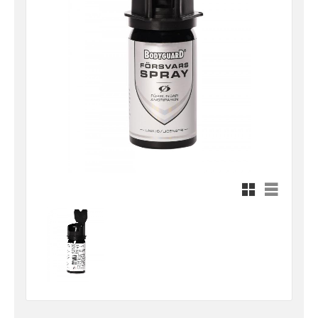
Rutnätsvy
Listvy