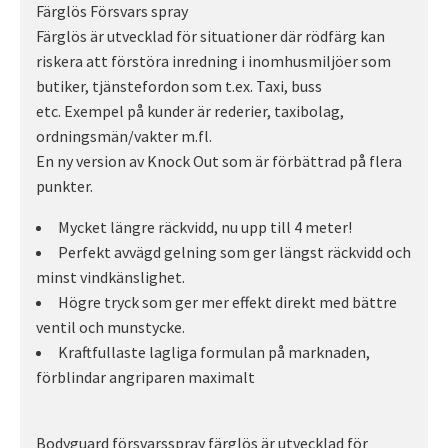
Färglös Försvars spray
Färglös är utvecklad för situationer där rödfärg kan
riskera att förstöra inredning i inomhusmiljöer som
butiker, tjänstefordon som t.ex. Taxi, buss
etc. Exempel på kunder är rederier, taxibolag,
ordningsmän/vakter m.fl.
En ny version av Knock Out som är förbättrad på flera
punkter.
Mycket längre räckvidd, nu upp till 4 meter!
Perfekt avvägd gelning som ger längst räckvidd och
minst vindkänslighet.
Högre tryck som ger mer effekt direkt med bättre
ventil och munstycke.
Kraftfullaste lagliga formulan på marknaden,
förblindar angriparen maximalt
Bodyguard försvarsspray färglös är utvecklad för