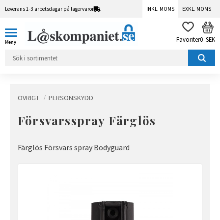
Leverans 1-3 arbetsdagar på lagervaror
INKL. MOMS
EXKL. MOMS
Meny
KUN
FAVORITER
0
SEK
ÖVRIGT
PERSONSKYDD
Försvarsspray Färglös
Färglös Försvars spray Bodyguard