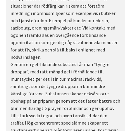
situationer där rödfärg kan riskera att förstöra
inredning i inomhusmiljöer som exempelvis i butiker
och tjänstefordon. Exempel på kunder är rederier,
taxibolag, ordningsmän/vakter etc. Vid kontakt med
ögonen framkallas en övergående förblindande
ögonirritation som ger dig några välbehövda minuter
för att fly, skrika och slå tillbaks i enlighet med
nödvärnslagen.
Genom en gel-liknande substans får man “tyngre
droppar”, med rätt mängd gel i förhållande till
munstycket ger det i sin tur maximal räckvidd,
samtidigt som de tyngre dropparna blir mindre
känsliga för vind. Substansen skapar också större
obehag på angriparen genom att det fäster bättre och
blir mer ihärdigt. Sprayen förblindar och ger upphov
till stark sveda i ögon och även i ansiktet där den
träffar. Högkoncentrerat specialämne skapar ett
fruktansvärt obehag. Slår förövaren ur spel kortvarigt