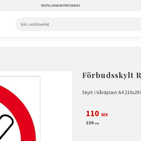
INSTÄLLNINGAR FÖR COOKIES
Förbudsskylt 
Skylt i hårdplast A4 210x
Nedsatt pris:
110
SEK
Ordinarie pris:
139
SEK