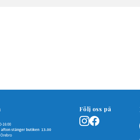
n
Följ oss på
0-16:00
 afton stänger butiken 13.00
 Örebro