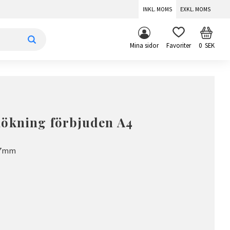
INKL. MOMS
EXKL. MOMS
KUNDV
FAVORITER
Mina sidor
0
SEK
Rökning förbjuden A4
297mm