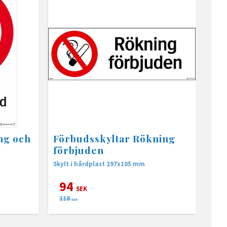
ng och
Förbudsskyltar Rökning
n
förbjuden
Skylt i hårdplast 297x105 mm
94
SEK
118
SEK