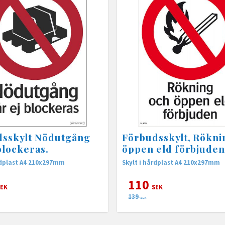
dsskylt Nödutgång
Förbudsskylt, Rökni
 blockeras.
öppen eld förbjude
rdplast A4 210x297mm
Skylt i hårdplast A4 210x297mm
110
EK
SEK
139
SEK