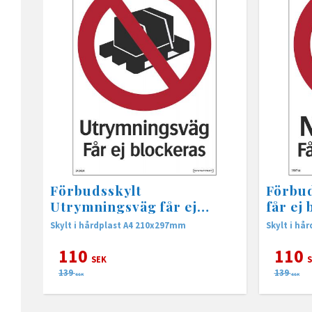
Förbudsskylt
Förbu
Utrymningsväg får ej
får ej
blockeras.
Skylt i hårdplast A4 210x297mm
Skylt i hå
110
110
SEK
S
139
139
SEK
SEK