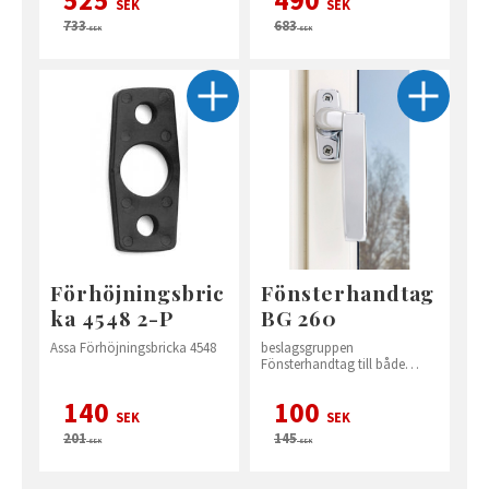
525
490
SEK
SEK
733
683
SEK
SEK
Förhöjningsbric
Fönsterhandtag
ka 4548 2-P
BG 260
Assa Förhöjningsbricka 4548
beslagsgruppen
Fönsterhandtag till både
Fönster och altandörrar
140
100
SEK
SEK
201
145
SEK
SEK