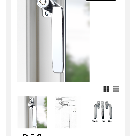
Rutnätsvy
Listvy