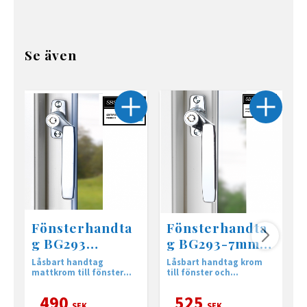
Se även
Fönsterhandta
Fönsterhandta
g BG293
g BG293-7mm
Låsbart MKR
Låsbart krom
Låsbart handtag
Låsbart handtag krom
L
mattkrom till fönster
till fönster och
t
och altandörrar.
Altandörrar.med 7mm
A
sprint
s
490
525
SEK
SEK