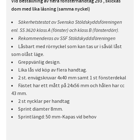
Vid beställning av flera fönsterhandtag 293 , skickas
dom med lika låsning (samma nyckel)
Säkerhetstestat av Svenska Stöldskyddsföreningen
enl. SS 3620 klass A (fönster) och klass B (fönsterdörr).
Rekommenderas av SSF Stöldskyddsföreningen
Låsbart med rörnyckel som kan tas ur i såväl låst
som olåst läge.
Greppvänlig design.
Lika lås vid köp av flera handtag.
2 st. envägskruvar 4x40 mm samt 1 st fönsterdekal
Fästet har ett mått på 24x56 mm och hålen har cc
43 mm.
2 st nycklar per handtag
Sprint diamter 8mm.
Sprintlängd: 50 mm-Kapas vid behov