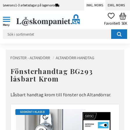
Leverans 1-3 arbetsdagar på lagervaror
INKL. MOMS
EXKL. MOMS
Meny
KUN
FAVORITER
0
SEK
FÖNSTER - ALTANDÖRR
ALTANDÖRR-HANDTAG
Fönsterhandtag BG293
låsbart Krom
Låsbart handtag krom till fönster och Altandörrar.
GODKÄNT I KLASS B