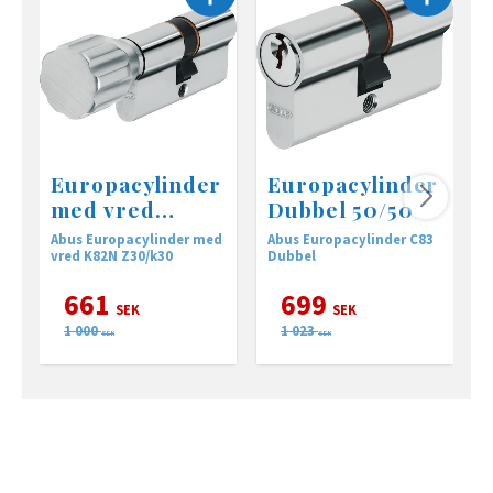
Europacylinder
Europacylinder
med vred
Dubbel 50/50
Z30/K30
Abus Europacylinder med
Abus Europacylinder C83
A
vred K82N Z30/k30
Dubbel
D
661
699
SEK
SEK
1 000
1 023
SEK
SEK