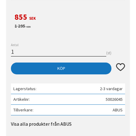
Nedsatt pris:
855
SEK
Ordinarie pris:
1 295
SEK
Antal
st
Lägg till 
KÖP
Lagerstatus
2-3 vardagar
Artikelnr
50026045
Tillverkare
ABUS
Visa alla produkter från ABUS