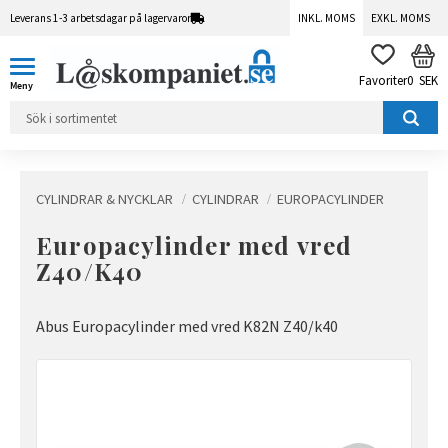
Leverans 1-3 arbetsdagar på lagervaror
INKL. MOMS
EXKL. MOMS
Meny
KUN
FAVORITER
0
SEK
CYLINDRAR & NYCKLAR
CYLINDRAR
EUROPACYLINDER
Europacylinder med vred
Z40/K40
Abus Europacylinder med vred K82N Z40/k40