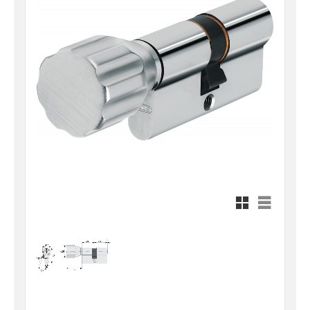
Rutnätsvy
Listvy