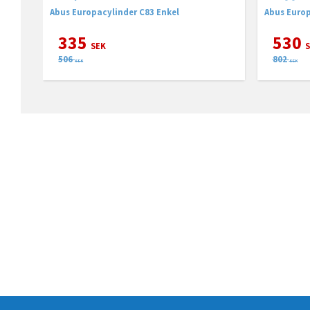
Abus Europacylinder C83 Enkel
Abus Europ
335
530
SEK
S
506
802
SEK
SEK