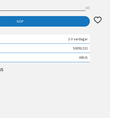
st
Lägg till i fav
KÖP
2-3 vardagar
50091232
ABUS
US