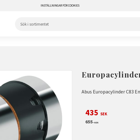
INSTÄLLNINGAR FÖR COOKIES
Europacylinder
Abus Europacylinder C83 En
Nedsatt pris:
435
SEK
Ordinarie pris:
655
SEK