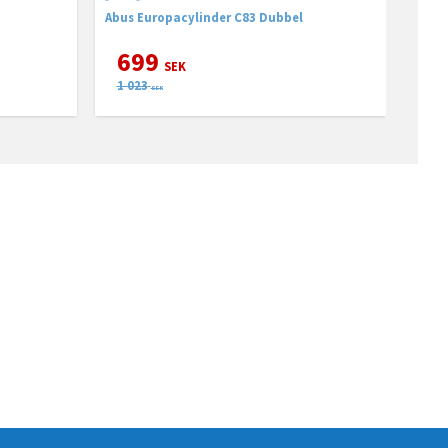
Abus Europacylinder C83 Dubbel
699
SEK
1 023
SEK