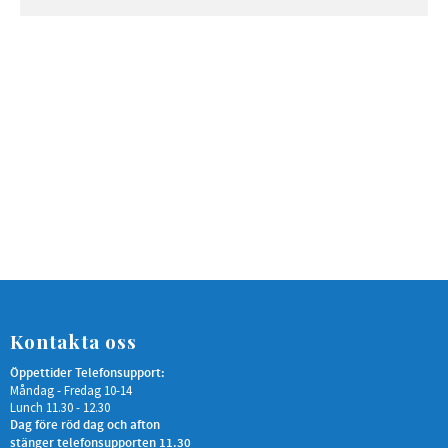
Kontakta oss
Öppettider Telefonsupport:
Måndag - Fredag 10-14
Lunch 11.30 - 12.30
Dag före röd dag och afton
stänger telefonsupporten 11.30