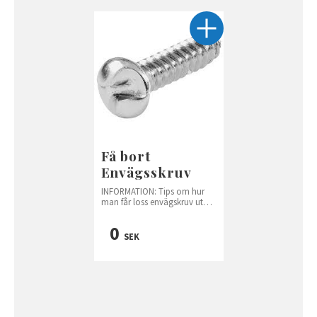
Få bort
Envägsskruv
INFORMATION: Tips om hur
man får loss envägskruv utan
att köpa envägsmejsel.
0
SEK