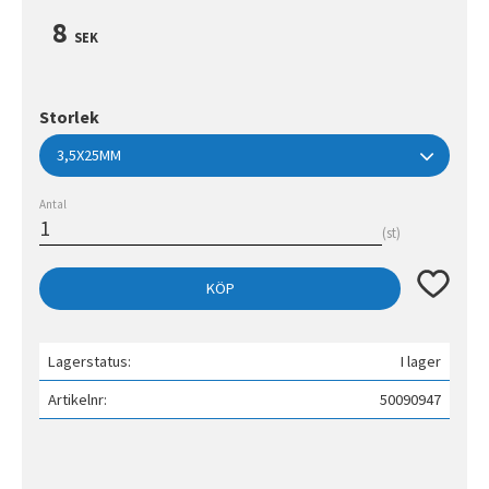
8
SEK
Storlek
Antal
st
Lägg till 
KÖP
Lagerstatus
I lager
Artikelnr
50090947