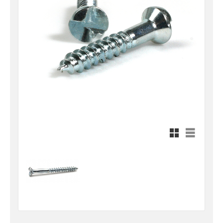
Rutnätsvy
Listvy