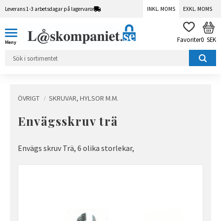
Leverans 1-3 arbetsdagar på lagervaror
INKL. MOMS
EXKL. MOMS
Meny
KUN
FAVORITER
0
SEK
ÖVRIGT
SKRUVAR, HYLSOR M.M.
Envägsskruv trä
Envägs skruv Trä, 6 olika storlekar,