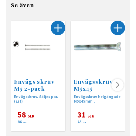
Se även
Envägs skruv
Envägsskruv
M5 2-pack
M5x45
Envägsskruv. Säljes par.
Envägsskruv helgängade
A
(2st)
M5x45mm ,
s
58
31
SEK
SEK
86
45
SEK
SEK