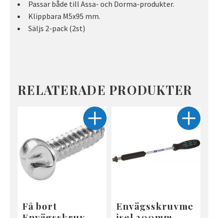
Passar både till Assa- och Dorma-produkter.
Klippbara M5x95 mm.
Säljs 2-pack (2st)
RELATERADE PRODUKTER
Få bort
Envägsskruvme
Envägsskruv
jsel 300mm