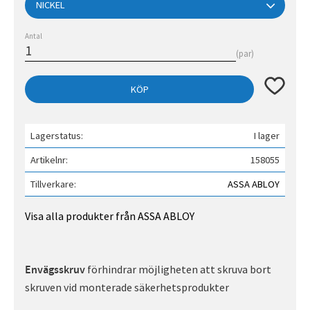
Antal
par
Lägg till 
KÖP
Lagerstatus
I lager
Artikelnr
158055
Tillverkare
ASSA ABLOY
Visa alla produkter från ASSA ABLOY
förhindrar möjligheten att skruva bort
Envägsskruv
skruven vid monterade säkerhetsprodukter