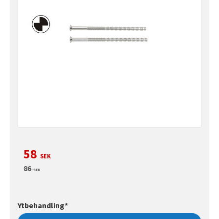
Nedsatt pris:
58
SEK
Ordinarie pris:
86
SEK
Ytbehandling*