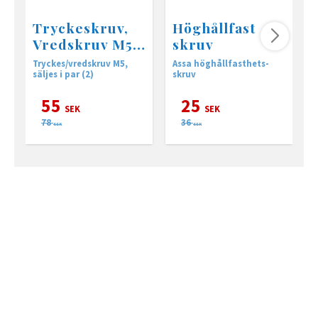
Tryckeskruv,
Höghållfast
Vredskruv M5
skruv
2-pack
Tryckes/vredskruv M5,
Assa höghållfasthets-
A
säljes i par (2)
skruv
h
s
55
25
SEK
SEK
78
36
SEK
SEK