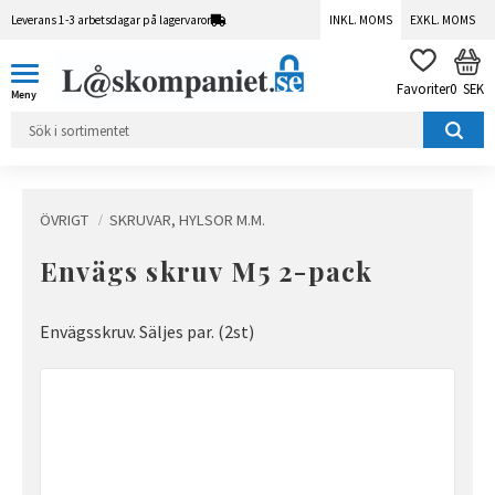
Leverans 1-3 arbetsdagar på lagervaror
INKL. MOMS
EXKL. MOMS
Meny
KUN
FAVORITER
0
SEK
ÖVRIGT
SKRUVAR, HYLSOR M.M.
Envägs skruv M5 2-pack
Envägsskruv. Säljes par. (2st)