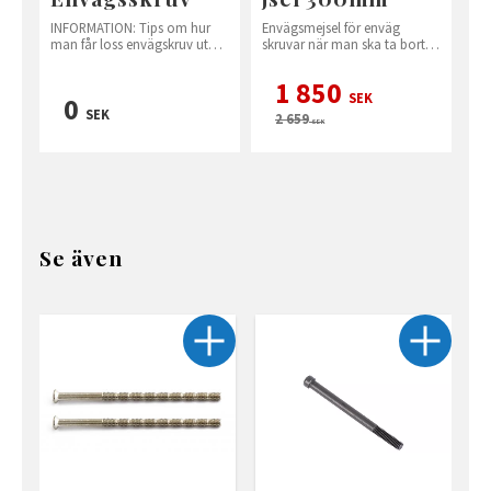
INFORMATION: Tips om hur
Envägsmejsel för enväg
man får loss envägskruv utan
skruvar när man ska ta bort
att köpa envägsmejsel.
dom.
1 850
SEK
0
SEK
2 659
SEK
Se även