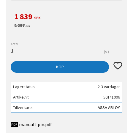
Nedsatt pris:
1 839
SEK
Ordinarie pris:
2 297
SEK
Antal
st
Lägg till 
KÖP
Lagerstatus
2-3 vardagar
Artikelnr
50141006
Tillverkare
ASSA ABLOY
manuall-pin.pdf