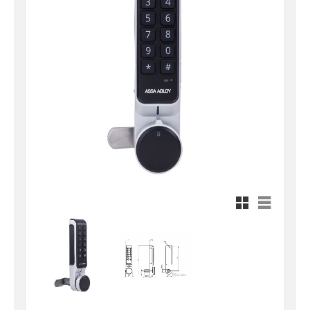
Rutnätsvy
Listvy