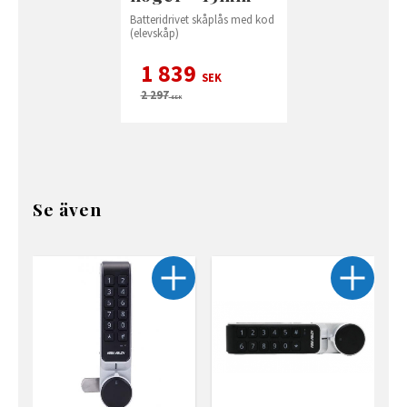
Batteridrivet skåplås med kod
(elevskåp)
1 839
SEK
2 297
SEK
Se även