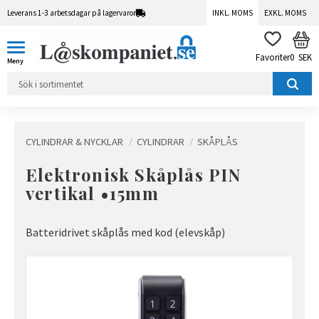
Leverans 1-3 arbetsdagar på lagervaror
INKL. MOMS
EXKL. MOMS
Meny
KUN
FAVORITER
0
SEK
CYLINDRAR & NYCKLAR
CYLINDRAR
SKÅPLÅS
Elektronisk Skåplås PIN
vertikal •15mm
Batteridrivet skåplås med kod (elevskåp)