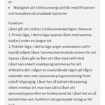
ur.
Möjlighet att tillföra energi utifrån med 9V batteri
och huvudkod vid urladdade batterier
Funktion
Låset går att ställa i 2 olika användarlägen. Dessa är:
1. Privat läge, I detta läge öppnas låset med samma
kod(er) under en längre tid
2. Publikt läge, I detta läge anger användaren valfri
kod då skåpet låses. Samma kod används senare för att
öppna. Låset går nu åter att låsa med valfri kod.
Låset kan enkelt snabbprogrammeras för att
driftsätta det i något av ovanstående lägen på några
sekunder men mer avancerad programmering finns
också tillgänglig. Låset har så kallad tidsöppning
vilket innebär att man kan sätta låset att
automatöppna efter en förbestämd tid. Låset har en så
kallad time-out-funktion vid upprepade inslag av fel