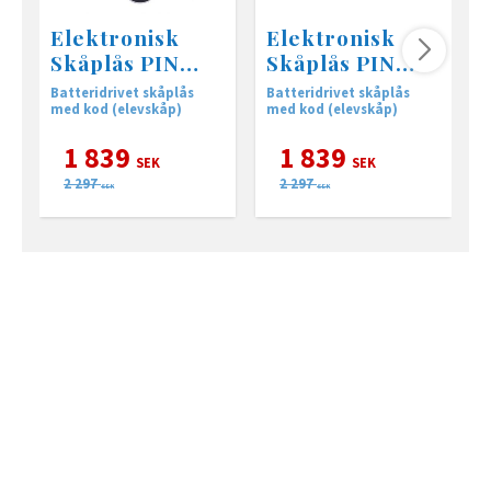
Elektronisk
Elektronisk
Skåplås PIN
Skåplås PIN
vertikal •22mm
höger • 15mm
Batteridrivet skåplås
Batteridrivet skåplås
S
med kod (elevskåp)
med kod (elevskåp)
d
1 839
1 839
SEK
SEK
2 297
2 297
SEK
SEK