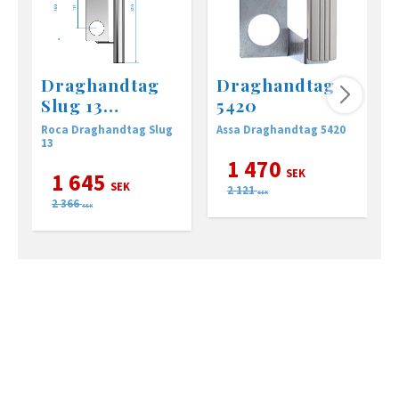
Draghandtag
Draghandtag
Slug 13
5420
modullås
Roca Draghandtag Slug
Assa Draghandtag 5420
R
13
3
m
1 470
SEK
1 645
SEK
2 121
SEK
2 366
SEK