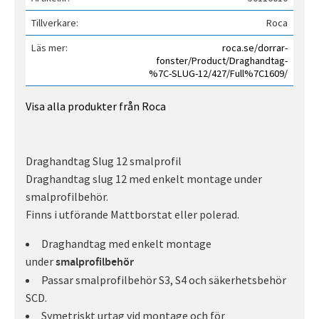
Tillverkare
Roca
Läs mer
roca.se/dorrar-
fonster/Product/Draghandtag-
%7C-SLUG-12/427/Full%7C1609/
Visa alla produkter från Roca
Draghandtag Slug 12 smalprofil
Draghandtag slug 12 med enkelt montage under
smalprofilbehör.
Finns i utförande Mattborstat eller polerad.
Draghandtag med enkelt montage
under
smalprofilbehör
Passar smalprofilbehör S3, S4 och säkerhetsbehör
SCD.
Symetriskt urtag vid montage och för