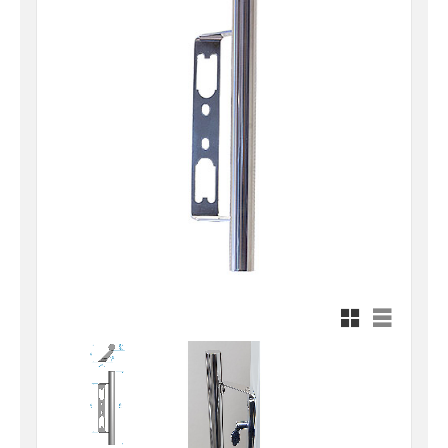
Rutnätsvy
Listvy