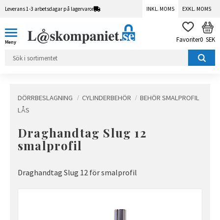
Leverans 1-3 arbetsdagar på lagervaror
INKL. MOMS
EXKL. MOMS
Meny
KUN
FAVORITER
0
SEK
DÖRRBESLAGNING
CYLINDERBEHÖR
BEHÖR SMALPROFIL
LÅS
Draghandtag Slug 12
smalprofil
Draghandtag Slug 12 för smalprofil