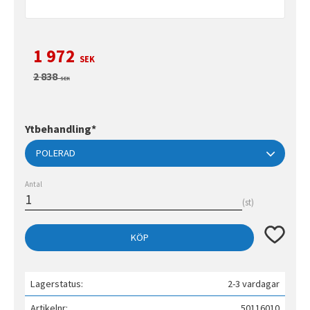
Nedsatt pris:
1 972
SEK
Ordinarie pris:
2 838
SEK
Ytbehandling*
Antal
st
Lägg till 
KÖP
Lagerstatus
2-3 vardagar
Artikelnr
50116010