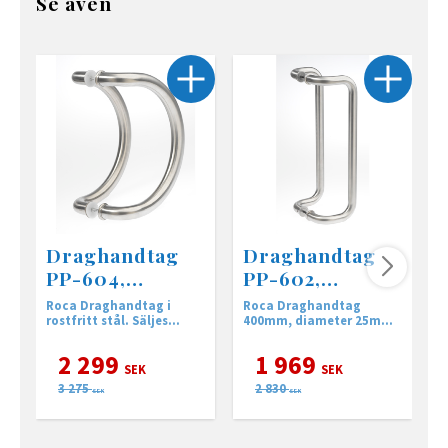
Se även
Draghandtag
Draghandtag
PP-604,
PP-602,
32x300mm
25x400mm
Roca Draghandtag i
Roca Draghandtag
R
rostfritt stål. Säljes
400mm, diameter 25mm
3
parvis.
med dubbel montage.
m
2 299
1 969
SEK
SEK
3 275
2 830
SEK
SEK