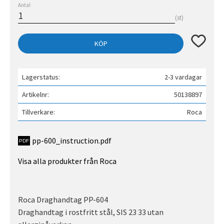
Antal
st
Lägg till 
KÖP
Lagerstatus
2-3 vardagar
Artikelnr
50138897
Tillverkare
Roca
pp-600_instruction.pdf
Visa alla produkter från Roca
Roca Draghandtag PP-604
Draghandtag i rostfritt stål, SIS 23 33 utan