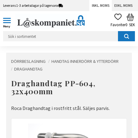
Leverans 1-3 arbetsdagar på lagervaror
INKL. MOMS
EXKL. MOMS
Meny
KUN
FAVORITER
0
SEK
DÖRRBESLAGNING
HANDTAG INNERDÖRR & YTTERDÖRR
DRAGHANDTAG
Draghandtag PP-604,
32x400mm
Roca Draghandtag i rostfritt stål. Säljes parvis.