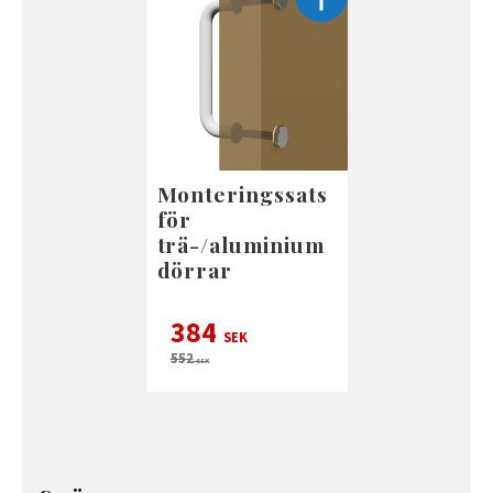
Monteringssats
för
trä-/aluminium
dörrar
384
SEK
552
SEK