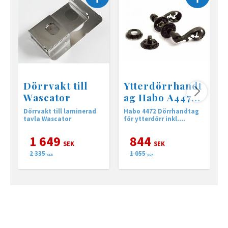
Dörrvakt till
Ytterdörrhandt
Wascator
ag Habo A4472
Antik svart lack
Dörrvakt till laminerad
Habo 4472 Dörrhandtag
H
tavla Wascator
för ytterdörr inkl.
f
cylindervredsats.
c
1 649
844
SEK
SEK
2 335
1 055
SEK
SEK