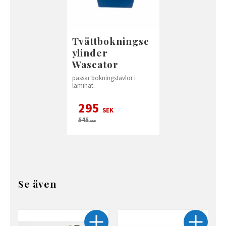
Tvättbokningsc
ylinder
Wascator
passar bokningstavlor i
laminat.
295
SEK
545
SEK
Se även