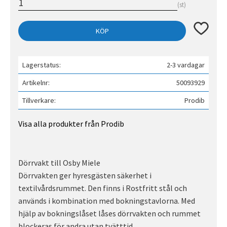
st
Lägg till 
KÖP
Lagerstatus
2-3 vardagar
Artikelnr
50093929
Tillverkare
Prodib
Visa alla produkter från Prodib
Dörrvakt till Osby Miele
Dörrvakten ger hyresgästen säkerhet i
textilvårdsrummet. Den finns i Rostfritt stål och
används i kombination med bokningstavlorna. Med
hjälp av bokningslåset låses dörrvakten och rummet
blockeras för andra utan tvätttid.