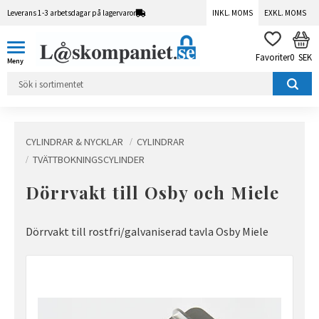
Leverans 1-3 arbetsdagar på lagervaror
INKL. MOMS
EXKL. MOMS
Meny
KUN
FAVORITER
0
SEK
CYLINDRAR & NYCKLAR
CYLINDRAR
TVÄTTBOKNINGSCYLINDER
Dörrvakt till Osby och Miele
Dörrvakt till rostfri/galvaniserad tavla Osby Miele