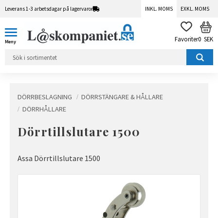
Leverans 1-3 arbetsdagar på lagervaror
INKL. MOMS
EXKL. MOMS
Meny
KUN
FAVORITER
0
SEK
DÖRRBESLAGNING
DÖRRSTÄNGARE & HÅLLARE
DÖRRHÅLLARE
Dörrtillslutare 1500
Assa Dörrtillslutare 1500