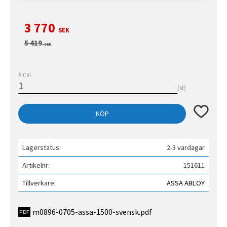
Nedsatt pris:
3 770
SEK
Ordinarie pris:
5 419
SEK
Antal
st
Lägg till 
KÖP
Lagerstatus
2-3 vardagar
Artikelnr
151611
Tillverkare
ASSA ABLOY
m0896-0705-assa-1500-svensk.pdf