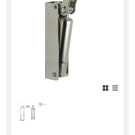
Rutnätsvy
Listvy