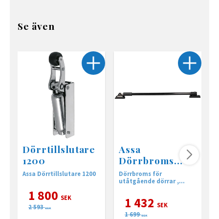
Se även
Dörrtillslutare
Assa
1200
Dörrbroms
523T/2 Svart
Assa Dörrtillslutare 1200
Dörrbroms för
D
utåtgående dörrar ,
r
Passar dörrar 770-910mm
o
1 800
i
SEK
1 432
SEK
2 593
SEK
1 699
SEK