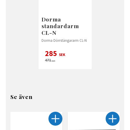
Dorma
standardarm
CL-N
Dorma Dörrstängararm CL-N
285
SEK
471
SEK
Se även