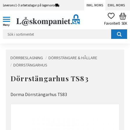
Leverans 1-3 arbetsdagar på lagervaror
INKL. MOMS
EXKL. MOMS
Meny
KUN
FAVORITER
0
SEK
DÖRRBESLAGNING
DÖRRSTÄNGARE & HÅLLARE
DÖRRSTÄNGARHUS
Dörrstängarhus TS83
Dorma Dörrstängarhus TS83