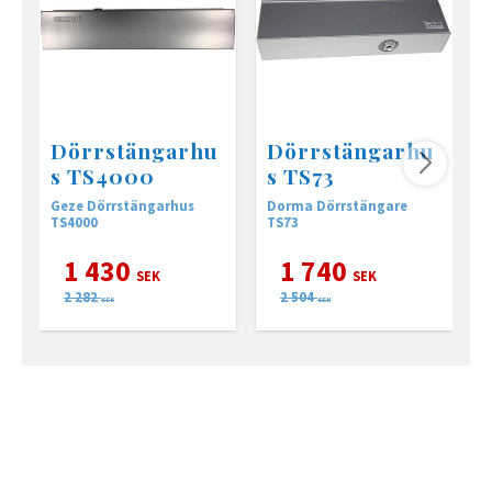
Dörrstängarhu
Dörrstängarhu
s TS4000
s TS73
Geze Dörrstängarhus
Dorma Dörrstängare
D
TS4000
TS73
j
1 430
1 740
SEK
SEK
2 282
2 504
SEK
SEK