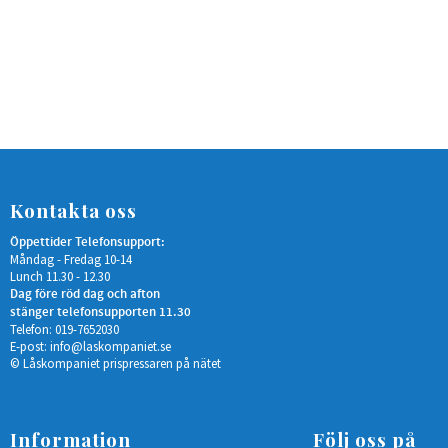
Kontakta oss
Öppettider Telefonsupport:
Måndag - Fredag 10-14
Lunch 11.30 - 12.30
Dag före röd dag och afton
stänger telefonsupporten 11.30
Telefon: 019-7652030
E-post:
info@laskompaniet.se
© Låskompaniet prispressaren på nätet
Information
Följ oss på