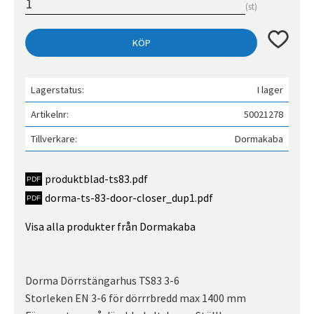
st
Lägg till 
KÖP
Lagerstatus
I lager
Artikelnr
50021278
Tillverkare
Dormakaba
produktblad-ts83.pdf
dorma-ts-83-door-closer_dup1.pdf
Visa alla produkter från Dormakaba
Dorma Dörrstängarhus TS83 3-6
Storleken EN 3-6 för dörrrbredd max 1400 mm