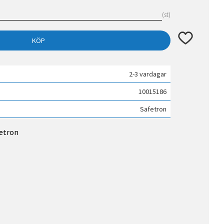
st
Lägg till i fav
KÖP
2-3 vardagar
10015186
Safetron
fetron