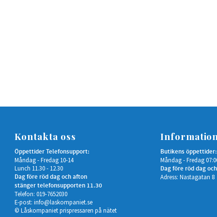
Kontakta oss
Informatio
Öppettider Telefonsupport:
Butikens öppettider:
Måndag - Fredag 10-14
Måndag - Fredag 07:0
Lunch 11.30 - 12.30
Dag före röd dag och
Dag före röd dag och afton
Adress: Nastagatan 8
stänger telefonsupporten 11.30
Telefon: 019-7652030
E-post:
info@laskompaniet.se
© Låskompaniet prispressaren på nätet