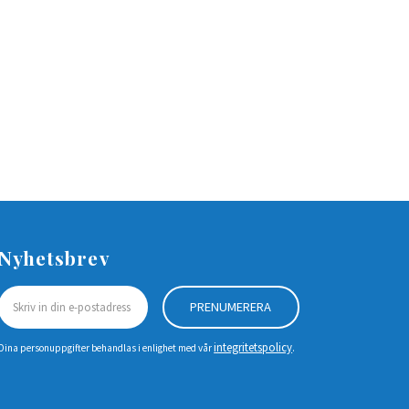
Nyhetsbrev
PRENUMERERA
integritetspolicy
Dina personuppgifter behandlas i enlighet med vår
.