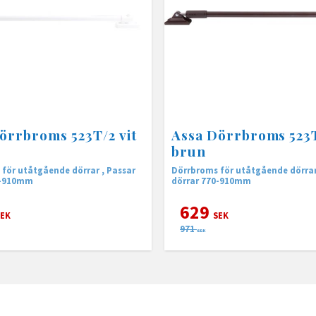
örrbroms 523T/2 vit
Assa Dörrbroms 523
brun
för utåtgående dörrar , Passar
Dörrbroms för utåtgående dörrar
0-910mm
dörrar 770-910mm
629
EK
SEK
971
SEK