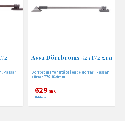
T/2
Assa Dörrbroms 523T/2 grå
 , Passar
Dörrbroms för utåtgående dörrar , Passar
dörrar 770-910mm
629
SEK
971
SEK