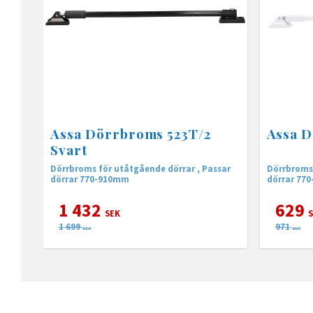
Assa Dörrbroms 523T/2
Assa D
Svart
Dörrbroms för utåtgående dörrar , Passar
Dörrbroms 
dörrar 770-910mm
dörrar 77
1 432
629
SEK
S
1 699
971
SEK
SEK