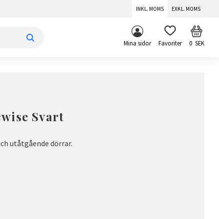
INKL. MOMS
EXKL. MOMS
KUNDV
FAVORITER
Mina sidor
0
SEK
wise Svart
ch utåtgående dörrar.