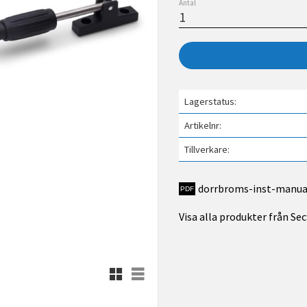
Antal
Lagerstatus
Artikelnr
Tillverkare
dorrbroms-inst-manua
Visa alla produkter från Se
Rutnätsvy
Listvy