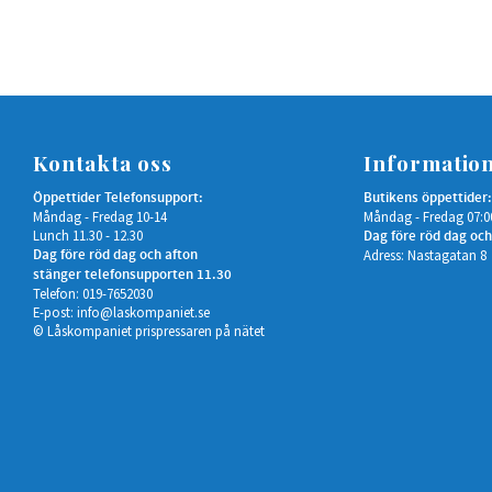
Kontakta oss
Informatio
Öppettider Telefonsupport:
Butikens öppettider:
Måndag - Fredag 10-14
Måndag - Fredag 07:0
Lunch 11.30 - 12.30
Dag före röd dag och
Dag före röd dag och afton
Adress: Nastagatan 8
stänger telefonsupporten 11.30
Telefon: 019-7652030
E-post:
info@laskompaniet.se
© Låskompaniet prispressaren på nätet