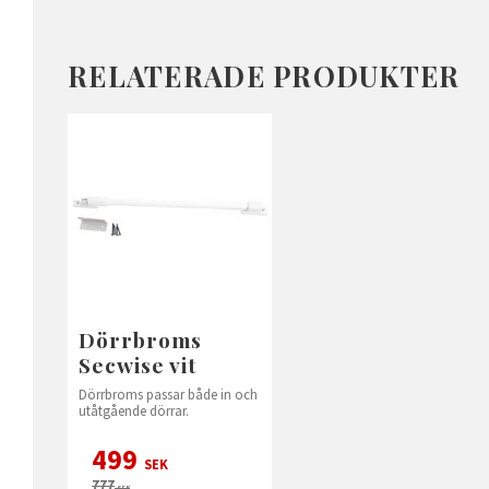
RELATERADE PRODUKTER
Dörrbroms
Secwise vit
Dörrbroms passar både in och
utåtgående dörrar.
499
SEK
777
SEK