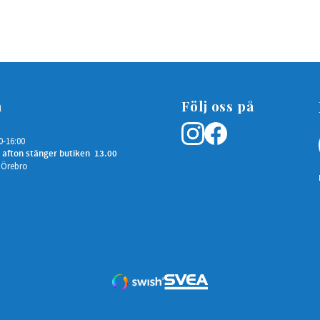
n
Följ oss på
0-16:00
 afton stänger butiken 13.00
 Örebro