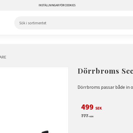
INSTÄLLNINGAR FÖR COOKIES
ARE
Dörrbroms Sec
Dörrbroms passar både in o
Nedsatt pris:
499
SEK
Ordinarie pris:
777
SEK