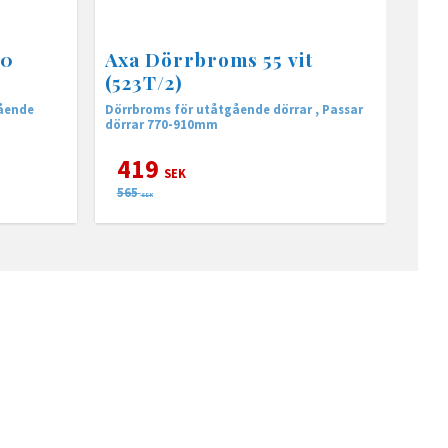
30
Axa Dörrbroms 55 vit
(523T/2)
gående
Dörrbroms för utåtgående dörrar , Passar
dörrar 770-910mm
419
SEK
565
SEK