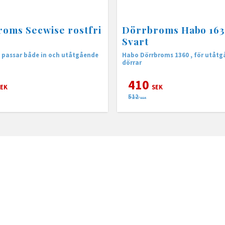
oms Secwise rostfri
Dörrbroms Habo 16
Svart
 passar både in och utåtgående
Habo Dörrbroms 1360 , ​för utåt
dörrar
410
EK
SEK
512
SEK