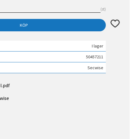
st
Lägg till i fav
KÖP
I lager
50457211
Secwise
l.pdf
cwise