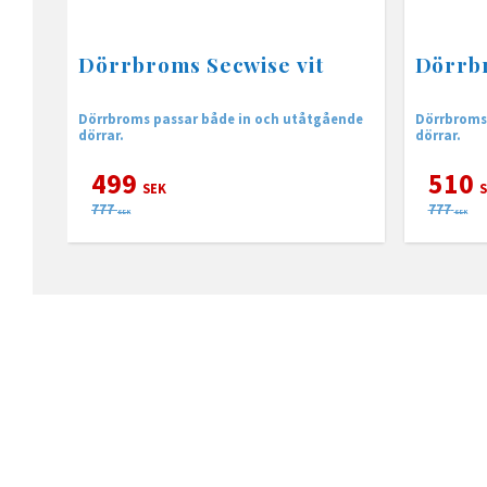
Dörrbroms Secwise vit
Dörrbr
Dörrbroms passar både in och utåtgående
Dörrbroms
dörrar.
dörrar.
499
510
SEK
S
777
777
SEK
SEK