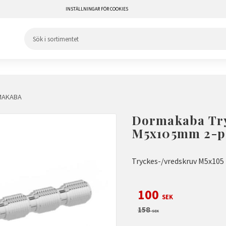
INSTÄLLNINGAR FÖR COOKIES
MAKABA
Dormakaba Try
M5x105mm 2-p
Tryckes-/vredskruv M5x105 m
Nedsatt pris:
100
SEK
Ordinarie pris:
158
SEK