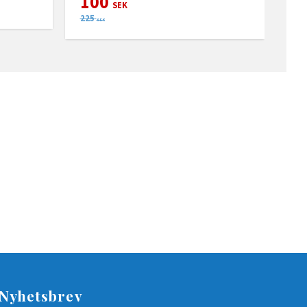
100
SEK
225
SEK
Nyhetsbrev