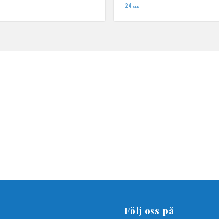
24
SEK
n
Följ oss på