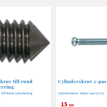
kruv till rund
Cylinderskruv 2-pa
erring
 till Rund cylinderring
Cylinderskruv. Säljes i par (2 st).
15
K
SEK