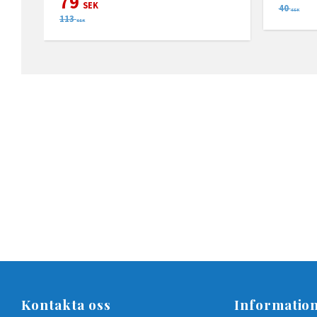
79
SEK
40
SEK
113
SEK
Kontakta oss
Informatio