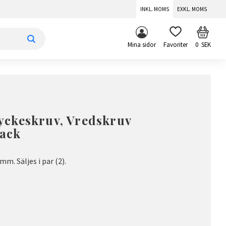
INKL. MOMS
EXKL. MOMS
KUNDV
FAVORITER
Mina sidor
0
SEK
ckeskruv, Vredskruv
ack
m. Säljes i par (2).