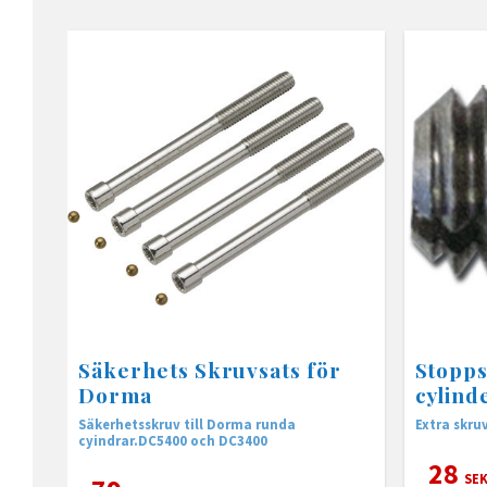
Säkerhets Skruvsats för
Stopps
Dorma
cylind
Säkerhetsskruv till Dorma runda
Extra skruv
cyindrar.DC5400 och DC3400
28
SE