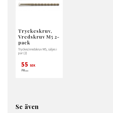
Tryckeskruv,
Vredskruv M5 2-
pack
Tryckes/vredskruv M5, säljes i
par (2)
55
SEK
78
SEK
Se även