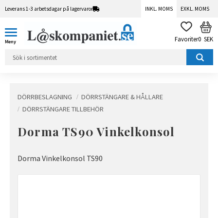
Leverans 1-3 arbetsdagar på lagervaror
INKL. MOMS
EXKL. MOMS
Meny
KUN
FAVORITER
0
SEK
DÖRRBESLAGNING
DÖRRSTÄNGARE & HÅLLARE
DÖRRSTÄNGARE TILLBEHÖR
Dorma TS90 Vinkelkonsol
Dorma Vinkelkonsol TS90