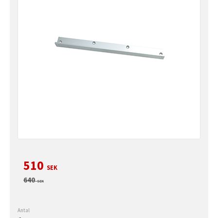
Nedsatt pris:
510
SEK
Ordinarie pris:
640
SEK
Antal