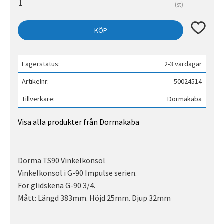
st
Lägg till 
KÖP
Lagerstatus
2-3 vardagar
Artikelnr
50024514
Tillverkare
Dormakaba
Visa alla produkter från Dormakaba
Dorma TS90 Vinkelkonsol
Vinkelkonsol i G-90 Impulse serien.
För glidskena G-90 3/4.
Mått: Längd 383mm. Höjd 25mm. Djup 32mm