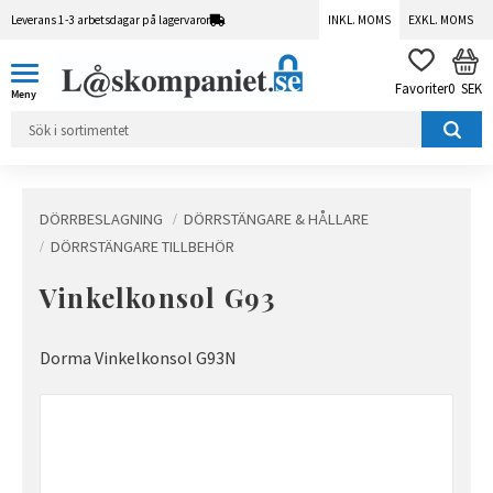
Leverans 1-3 arbetsdagar på lagervaror
INKL. MOMS
EXKL. MOMS
Meny
KUN
FAVORITER
0
SEK
DÖRRBESLAGNING
DÖRRSTÄNGARE & HÅLLARE
DÖRRSTÄNGARE TILLBEHÖR
Vinkelkonsol G93
Dorma Vinkelkonsol G93N