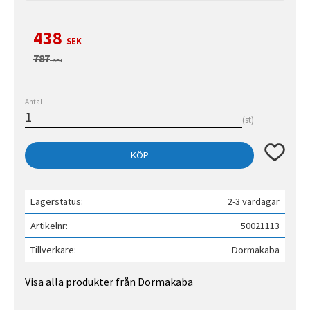
Nedsatt pris:
438
SEK
Ordinarie pris:
787
SEK
Antal
st
Lägg till 
KÖP
Lagerstatus
2-3 vardagar
Artikelnr
50021113
Tillverkare
Dormakaba
Visa alla produkter från Dormakaba