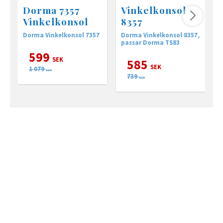
Dorma 7357
Vinkelkonsol
Vinkelkonsol
8357
Dorma Vinkelkonsol 7357
Dorma Vinkelkonsol 8357,
D
passar Dorma TS83
599
SEK
585
SEK
1 079
SEK
739
SEK