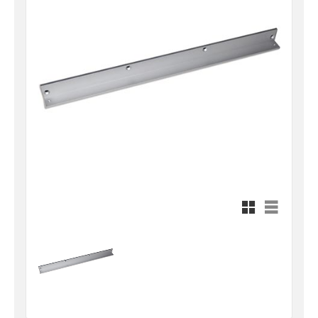
Rutnätsvy
Listvy