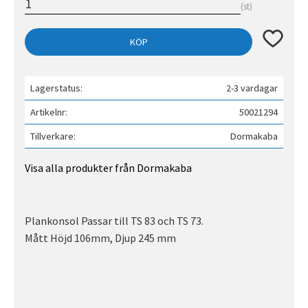
st
Lägg till 
KÖP
Lagerstatus
2-3 vardagar
Artikelnr
50021294
Tillverkare
Dormakaba
Visa alla produkter från Dormakaba
Plankonsol Passar till TS 83 och TS 73.
Mått Höjd 106mm, Djup 245 mm