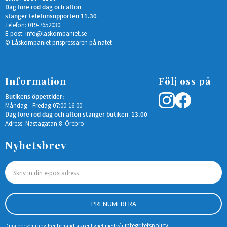
Dag före röd dag och afton
stänger telefonsupporten 11.30
Telefon: 019-7652030
E-post:
info@laskompaniet.se
© Låskompaniet prispressaren på nätet
Information
Följ oss på
Butikens öppettider:
Måndag - Fredag 07:00-16:00
Dag före röd dag och afton stänger butiken 13.00
Adress: Nastagatan 8 Örebro
Nyhetsbrev
PRENUMERERA
integritetspolicy
Dina personuppgifter behandlas i enlighet med vår
.