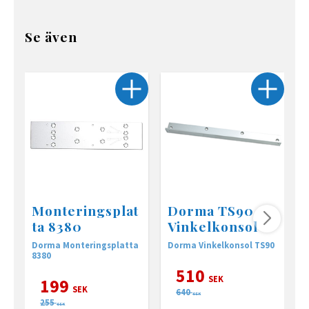
Se även
Monteringsplat
Dorma TS90
ta 8380
Vinkelkonsol
Dorma Monteringsplatta
Dorma Vinkelkonsol TS90
D
8380
510
SEK
199
SEK
640
SEK
255
SEK