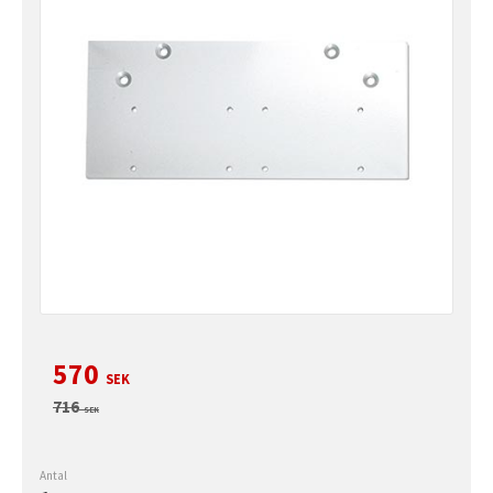
Nedsatt pris:
570
SEK
Ordinarie pris:
716
SEK
Antal