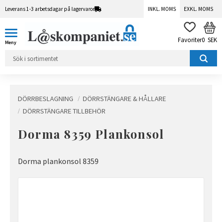
Leverans 1-3 arbetsdagar på lagervaror
INKL. MOMS
EXKL. MOMS
Meny
KUN
FAVORITER
0
SEK
DÖRRBESLAGNING
DÖRRSTÄNGARE & HÅLLARE
DÖRRSTÄNGARE TILLBEHÖR
Dorma 8359 Plankonsol
Dorma plankonsol 8359