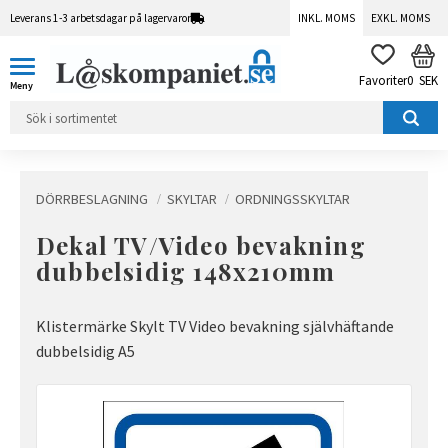
Leverans 1-3 arbetsdagar på lagervaror
INKL. MOMS
EXKL. MOMS
Meny
KUN
FAVORITER
0
SEK
DÖRRBESLAGNING
SKYLTAR
ORDNINGSSKYLTAR
Dekal TV/Video bevakning
dubbelsidig 148x210mm
Klistermärke Skylt TV Video bevakning självhäftande
dubbelsidig A5