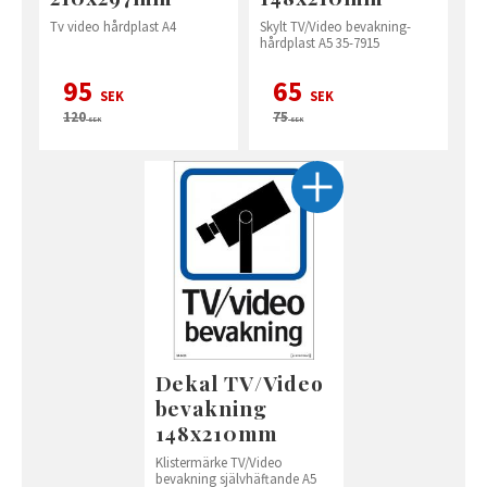
Tv video hårdplast A4
Skylt TV/Video bevakning-
hårdplast A5 35-7915
95
65
SEK
SEK
120
75
SEK
SEK
Dekal TV/Video
bevakning
148x210mm
Klistermärke TV/Video
bevakning självhäftande A5