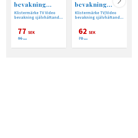
bevakning
bevakning
dubbelsidig
148x210mm
Klistermärke TV Video
Klistermärke TV/Video
S
105x148mm
bevakning självhäftande
bevakning självhäftande
b
dubbelsidig A6
A5
3
77
62
SEK
SEK
96
78
SEK
SEK