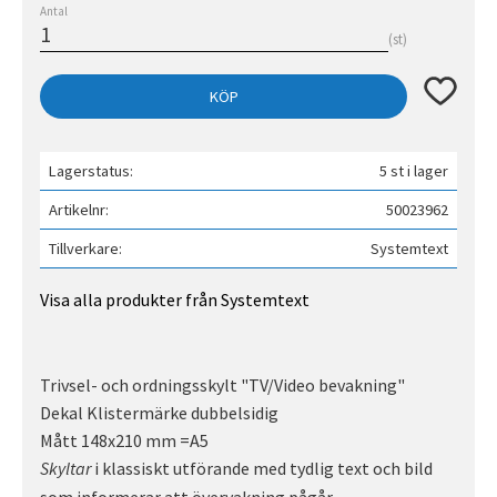
Antal
st
Lägg till 
KÖP
Lagerstatus
5 st i lager
Artikelnr
50023962
Tillverkare
Systemtext
Visa alla produkter från Systemtext
Trivsel- och ordningsskylt "TV/Video bevakning"
Dekal Klistermärke dubbelsidig
Mått 148x210 mm =A5
i klassiskt utförande med tydlig text och bild
Skyltar
som informerar att övervakning pågår