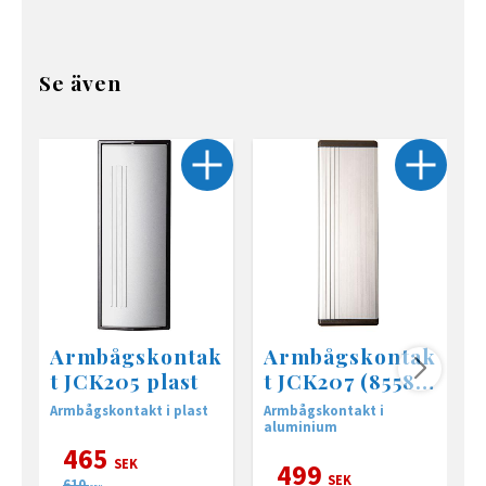
Se även
Armbågskontak
Armbågskontak
t JCK205 plast
t JCK207 (8558)
aluminium
Armbågskontakt i plast
Armbågskontakt i
G
aluminium
a
m
465
d
SEK
499
d
SEK
610