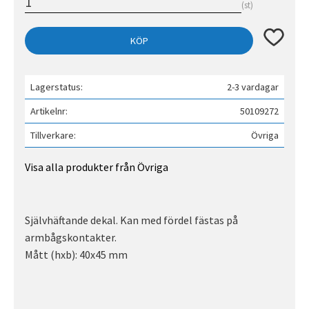
st
Lägg till 
KÖP
Lagerstatus
2-3 vardagar
Artikelnr
50109272
Tillverkare
Övriga
Visa alla produkter från Övriga
Självhäftande dekal. Kan med fördel fästas på
armbågskontakter.
Mått (hxb): 40x45 mm