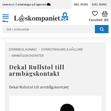
Leverans 1-3 arbetsdagar på lagervaror
INKL. MOMS
EXKL. MOMS
Meny
KUN
FAVORITER
0
SEK
DÖRRBESLAGNING
DÖRRSTÄNGARE & HÅLLARE
ARMBÅGSKONTAKTER
Dekal Rullstol till
armbågskontakt
Dekal Rullstol till armbågskontakt