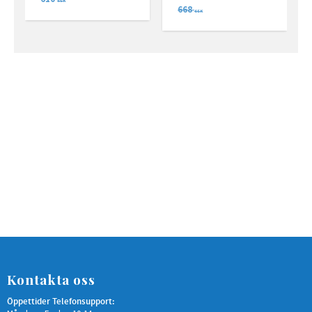
a
SEK
668
SEK
Kontakta oss
Öppettider Telefonsupport: