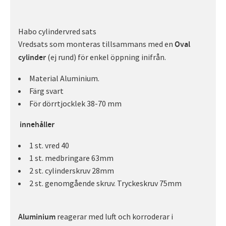
Habo cylindervred sats
Vredsats som monteras tillsammans med en
Oval
(ej rund) för enkel öppning inifrån.
cylinder
Material Aluminium.
Färg svart
För dörrtjocklek 38-70 mm
innehåller
1 st. vred 40
1 st. medbringare 63mm
2 st. cylinderskruv 28mm
2 st. genomgående skruv. Tryckeskruv 75mm
reagerar med luft och korroderar i
Aluminium