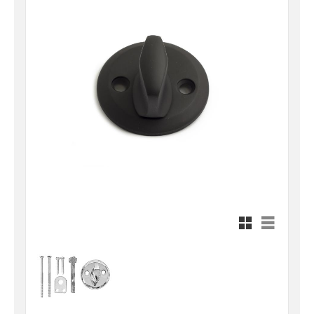
Rutnätsvy
Listvy