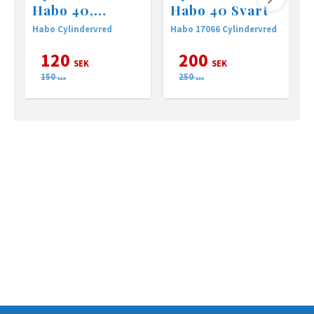
Habo 40,
Habo 40 Svart
borstad
Habo Cylindervred
Habo 17066 Cylindervred
H
aluminium
120
200
SEK
SEK
150
250
SEK
SEK