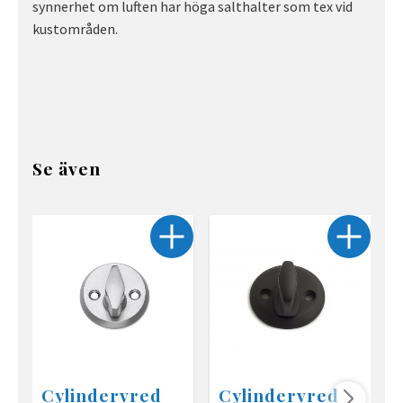
synnerhet om luften har höga salthalter som tex vid
kustområden.
Se även
Cylindervred
Cylindervred