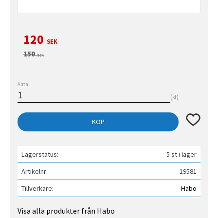
Nedsatt pris:
120
SEK
Ordinarie pris:
150
SEK
Antal
st
Lägg till 
KÖP
Lagerstatus
5 st i lager
Artikelnr
19581
Tillverkare
Habo
Visa alla produkter från Habo