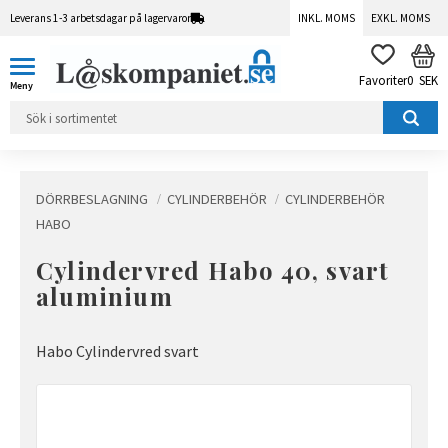
Leverans 1-3 arbetsdagar på lagervaror
INKL. MOMS
EXKL. MOMS
Meny
KUN
FAVORITER
0
SEK
DÖRRBESLAGNING
CYLINDERBEHÖR
CYLINDERBEHÖR
HABO
Cylindervred Habo 40, svart
aluminium
Habo Cylindervred svart