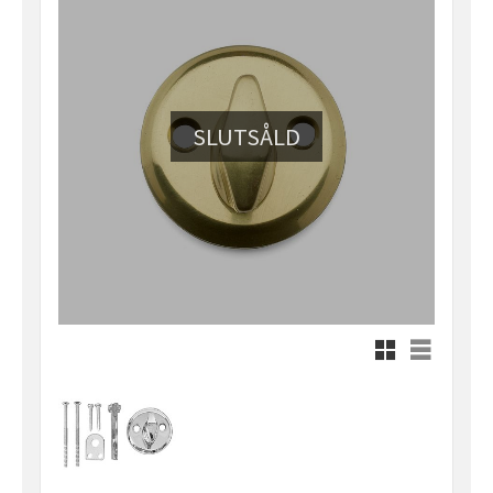
SLUTSÅLD
Rutnätsvy
Listvy