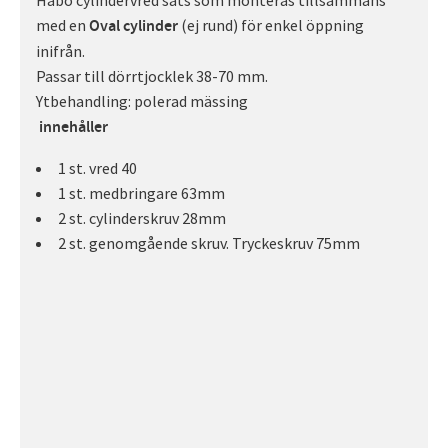
med en
(ej rund) för enkel öppning
Oval cylinder
inifrån.
Passar till dörrtjocklek 38-70 mm.
Ytbehandling: polerad mässing
innehåller
1 st. vred 40
1 st. medbringare 63mm
2 st. cylinderskruv 28mm
2 st. genomgående skruv. Tryckeskruv 75mm