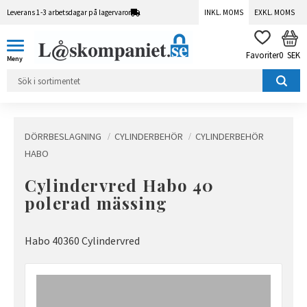
Leverans 1-3 arbetsdagar på lagervaror
INKL. MOMS
EXKL. MOMS
Meny
KUN
FAVORITER
0
SEK
DÖRRBESLAGNING
CYLINDERBEHÖR
CYLINDERBEHÖR
HABO
Cylindervred Habo 40
polerad mässing
Habo 40360 Cylindervred