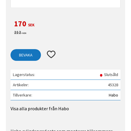
Nedsatt pris:
170
SEK
Ordinarie pris:
212
SEK
Lägg till i favoriter
BEVAKA
Lagerstatus
Slutsåld
Artikelnr
45328
Tillverkare
Habo
Visa alla produkter från Habo
Habo cylindervred sats som monteras tillsammans