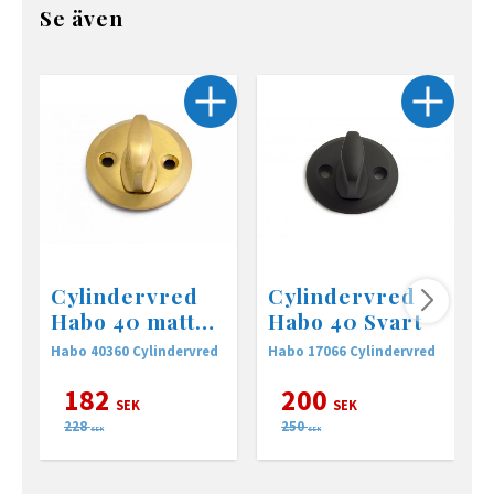
Se även
Cylindervred
Cylindervred
Habo 40 matt
Habo 40 Svart
mässing
Habo 40360 Cylindervred
Habo 17066 Cylindervred
H
182
200
SEK
SEK
228
250
SEK
SEK