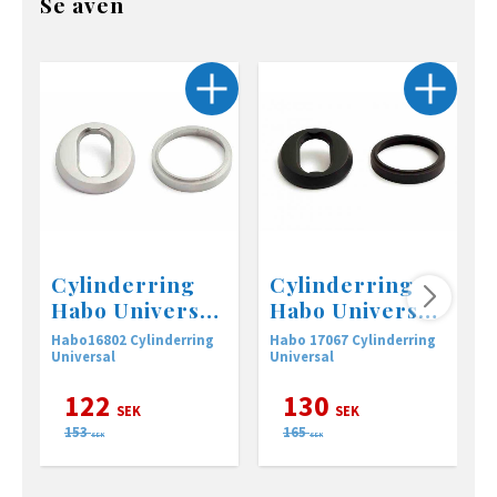
Se även
Cylinderring
Cylinderring
Habo Universal,
Habo Universal,
Borstad krom
svart
Habo16802 Cylinderring
Habo 17067 Cylinderring
H
Universal
Universal
U
122
130
SEK
SEK
153
165
SEK
SEK