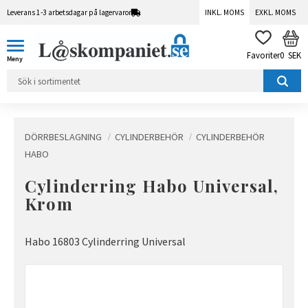
Leverans 1-3 arbetsdagar på lagervaror
INKL. MOMS
EXKL. MOMS
Meny
KUN
FAVORITER
0
SEK
DÖRRBESLAGNING
CYLINDERBEHÖR
CYLINDERBEHÖR
HABO
Cylinderring Habo Universal,
Krom
Habo 16803 Cylinderring Universal