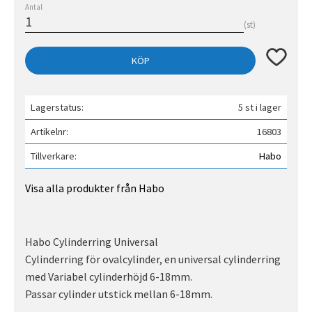
Antal
st
Lägg till 
KÖP
Lagerstatus
5 st i lager
Artikelnr
16803
Tillverkare
Habo
Visa alla produkter från Habo
Habo Cylinderring Universal
Cylinderring för ovalcylinder, en universal cylinderring
med Variabel cylinderhöjd 6-18mm.
Passar cylinder utstick mellan 6-18mm.