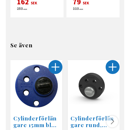
162
79
SEK
SEK
253
113
SEK
SEK
Se även
Cylinderförlän
Cylinderförlän
gare 15mm blå
gare rund,