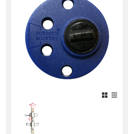
Rutnätsvy
Listvy