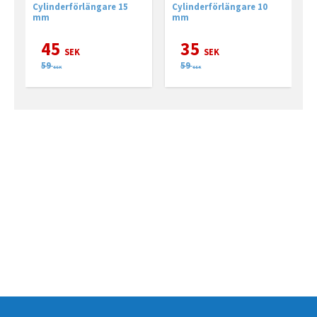
rund, Komposit
Komposit
Cylinderförlängare 15
Cylinderförlängare 10
C
mm
mm
r
45
35
SEK
SEK
59
59
SEK
SEK