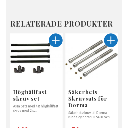
RELATERADE PRODUKTER
Höghållfast
Säkerhets
skruv set
Skruvsats för
Dorma
Assa Sats med 4st höghållfast
skruv med 2 st
Säkerhetsskruv till Dorma
cylinderproppar
runda cyindrar.DC5400 och
DC3400