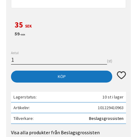
Nedsatt pris:
35
SEK
Ordinarie pris:
59
SEK
Antal
st
Lägg till 
KÖP
Lagerstatus
10 st i lager
Artikelnr
101229410963
Tillverkare
Beslagsgrossisten
Visa alla produkter från Beslagsgrossisten