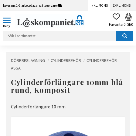
Leverans 1-3 arbetsdagar på lagervaror
INKL. MOMS
EXKL. MOMS
Meny
KUN
FAVORITER
0
SEK
DÖRRBESLAGNING
CYLINDERBEHÖR
CYLINDERBEHÖR
ASSA
Cylinderförlängare 10mm blå
rund, Komposit
Cylinderförlängare 10 mm