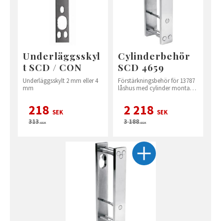
Underläggsskyl
Cylinderbehör
t SCD / CON
SCD 4659
Underläggsskylt 2 mm eller 4
Förstärkningsbehör för 13787
mm
låshus med cylinder montage
på utsidan.
218
2 218
SEK
SEK
313
3 188
SEK
SEK