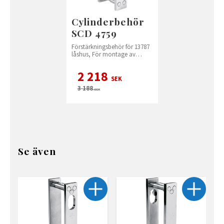
Cylinderbehör
SCD 4759
Förstärkningsbehör för 13787
låshus, För montage av
cylinder endast från insidan
2 218
SEK
3 188
SEK
Se även