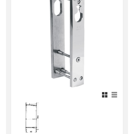
Rutnätsvy
Listvy