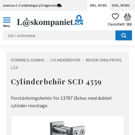
Leverans 1-3 arbetsdagar på lagervaror
INKL. MOMS
EXKL. MOMS
Meny
KUN
FAVORITER
0
SEK
DÖRRBESLAGNING
CYLINDERBEHÖR
BEHÖR SMALPROFIL
LÅS
Cylinderbehör SCD 4559
Förstärkningsbehör för 13787 låshus med dubbel
cylinder montage.