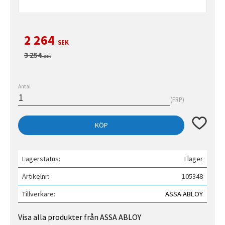
Nedsatt pris:
2 264
SEK
Ordinarie pris:
3 254
SEK
Antal
FRP
Lägg till 
KÖP
Lagerstatus
I lager
Artikelnr
105348
Tillverkare
ASSA ABLOY
Visa alla produkter från ASSA ABLOY