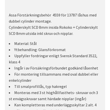
Assa Förstärkningsbehör 4559 för 13787 låshus med
dubbel cylinder montage.
Cylinderskylt SCD 8mm insida Rokoko + Cylinderskylt
SCD 8mm utsida inkl skruv och nipplar.
Material: Stål
Ytbehandling: Glansförkromat
Uppfyller fordringar enligt Svensk Standard 3522,
klass 4
Ingår i av Försäkringsförbundet godkänd låsenhet
För montering tillsammans med oval dubbel eller
enkelcylinder
Till smalprofillås, typ hakregel
Monteras med 3 st höghållfasthets- skruvar och 3
st envägsskruvar samt härdade nipplar (ingår)
Kan kompletteras med underläggsskyltar 2 alt. 4