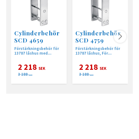
Cylinderbehör
Cylinderbehör
SCD 4659
SCD 4759
Förstärkningsbehör för
Förstärkningsbehör för
C
13787 låshus med
13787 låshus, För
l
cylinder montage på
montage av cylinder
utsidan.
endast från insidan
2 218
2 218
SEK
SEK
3 188
3 188
SEK
SEK