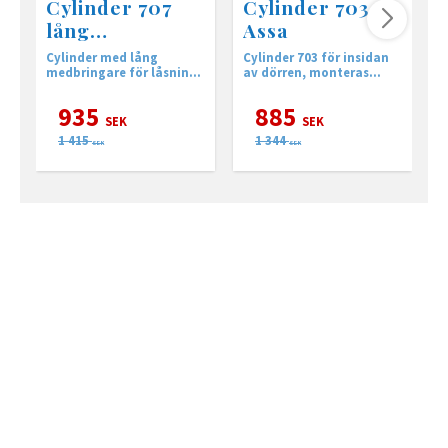
Cylinder 707
Cylinder 703
lång
Assa
medbringare
Cylinder med lång
Cylinder 703 för insidan
R
medbringare för låsning
av dörren, monteras
a
av altandörr.
tillsammans med en 701
o
på utsidan eller
e
935
885
täckbricka.
SEK
SEK
1 415
1 344
SEK
SEK