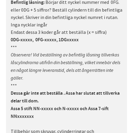
Börjar ditt nyckel nummer med 0FG.
Befintlig låsning:
eller 0DG + 5 siffror? Beställ cylindern till din befintliga
nyckel. Skriver in din befintliga nyckel numret i rutan.
Inga nycklar ingår
Endast dessa 3 koder går att beställa (x = siffra)
0DG-xxxxx,
0FG-xxxxx,
1DGxxxxx
***
Observera! Vid beställning av befintlig låsning tillverkas
låscylindrarna utifrån din beställning, vilket innebär dels
en något längre leveranstid, dels att ångerrätten inte
.
gäller
***
Dessa går inte att beställa . Assa har slutat att tillverka
delar till dom.
Assa 5 stift NN-xxxxx
och
N-xxxxx
och Assa 7-sift
NNxxxxxxx
Tillbehör som skruvar, cylinderringar och