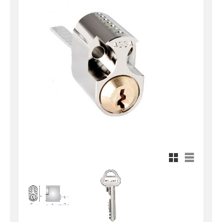
Rutnätsvy
Listvy