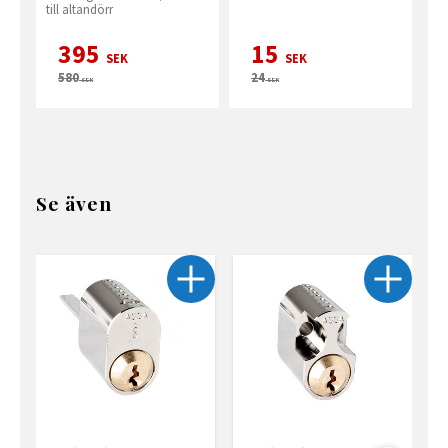
till altandörr
395
15
SEK
SEK
580
24
SEK
SEK
Se även