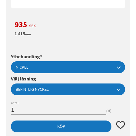
Nedsatt pris:
935
SEK
Ordinarie pris:
1 415
SEK
Ytbehandling*
Välj låsning
Antal
st
Lägg till 
KÖP