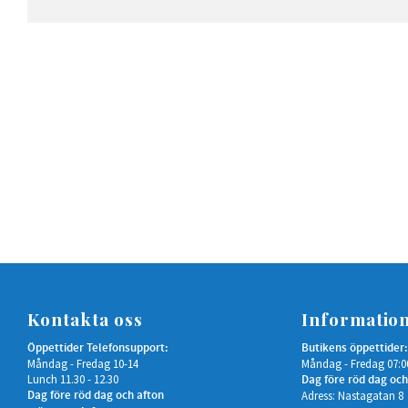
Kontakta oss
Informatio
Öppettider Telefonsupport:
Butikens öppettider:
Måndag - Fredag 10-14
Måndag - Fredag 07:0
Lunch 11.30 - 12.30
Dag före röd dag och
Dag före röd dag och afton
Adress: Nastagatan 8