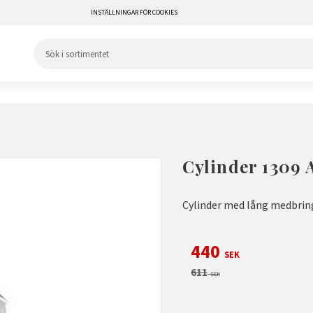
INSTÄLLNINGAR FÖR COOKIES
Cylinder 1309 
Cylinder med lång medbring
Nedsatt pris:
440
SEK
Ordinarie pris:
611
SEK