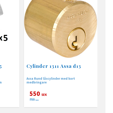
5
Cylinder 1311 Assa d13
Assa Rund låscylinder med kort
an
medbringare
550
SEK
755
SEK