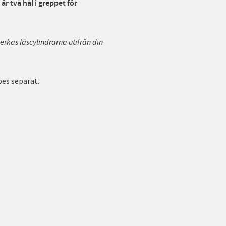
är två hål i greppet för
lverkas låscylindrarna utifrån din
pes separat.