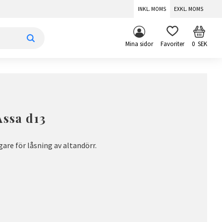
INKL. MOMS
EXKL. MOMS
KUNDV
FAVORITER
Mina sidor
0
SEK
Assa d13
are för låsning av altandörr.