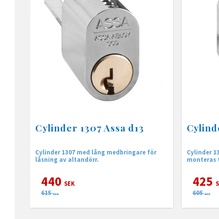
Cylinder 1307 Assa d13
Cylind
Cylinder 1307 med lång medbringare för
Cylinder 1
låsning av altandörr.
monteras 
utsidan el
440
425
SEK
S
615
605
SEK
SEK