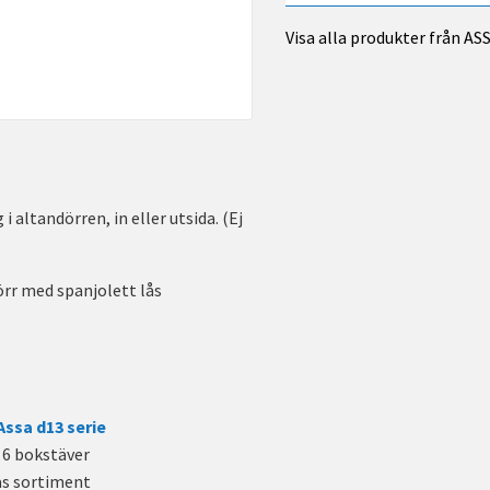
Visa alla produkter från A
altandörren, in eller utsida. (Ej
örr med spanjolett lås
Assa d13 serie
r 6 bokstäver
ås sortiment