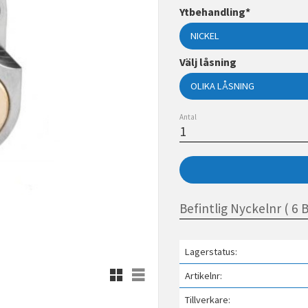
Ytbehandling*
Välj låsning
Antal
Lagerstatus
Rutnätsvy
Listvy
Artikelnr
Tillverkare