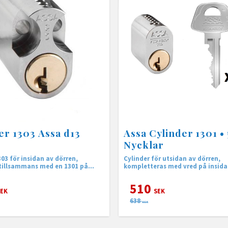
er 1303 Assa d13
Assa Cylinder 1301 • 
Nycklar
303 för insidan av dörren,
Cylinder för utsidan av dörren,
tillsammans med en 1301 på
kompletteras med vred på insid
ler täckbricka.
510
EK
SEK
638
SEK