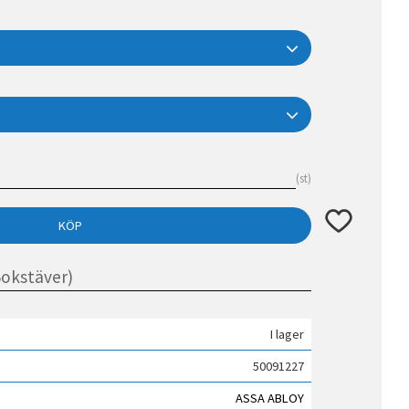
st
Lägg till i fav
KÖP
I lager
50091227
ASSA ABLOY