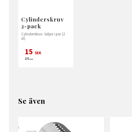
Cylinderskruv
2-pack
Cylinderskruv. Säljes i par (2
st).
15
SEK
24
SEK
Se även