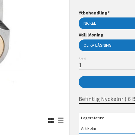
Ytbehandling*
Välj låsning
Antal
Lagerstatus
Rutnätsvy
Listvy
Artikelnr