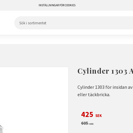
INSTÄLLNINGAR FÖR COOKIES
Cylinder 1303 
Cylinder 1303 för insidan 
eller täckbricka.
Nedsatt pris:
425
SEK
Ordinarie pris:
605
SEK