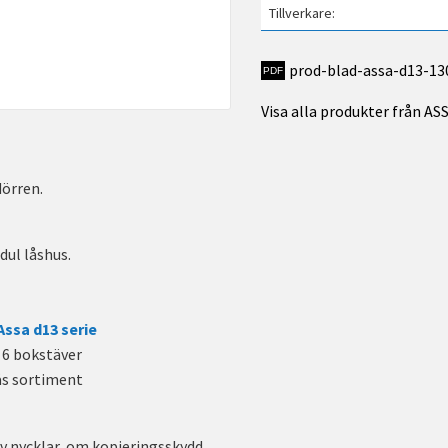
Tillverkare
prod-blad-assa-d13-13
Visa alla produkter från A
dörren.
dul låshus.
Assa d13 serie
r 6 bokstäver
ås sortiment
v nycklar, om kopieringsskydd