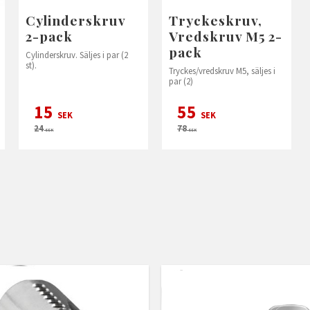
Cylinderskruv
Tryckeskruv,
2-pack
Vredskruv M5 2-
pack
Cylinderskruv. Säljes i par (2
st).
Tryckes/vredskruv M5, säljes i
par (2)
15
55
SEK
SEK
24
78
SEK
SEK