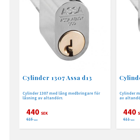
Cylinder 1307 Assa d13
Cylind
Cylinder 1307 med lång medbringare för
Cylinder m
låsning av altandörr.
av altandö
440
440
SEK
S
615
611
SEK
SEK