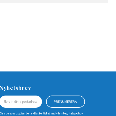
Nyhetsbrev
PRENUMERERA
integritetspolicy
Dina personuppgifter behandlas i enlighet med vår
.