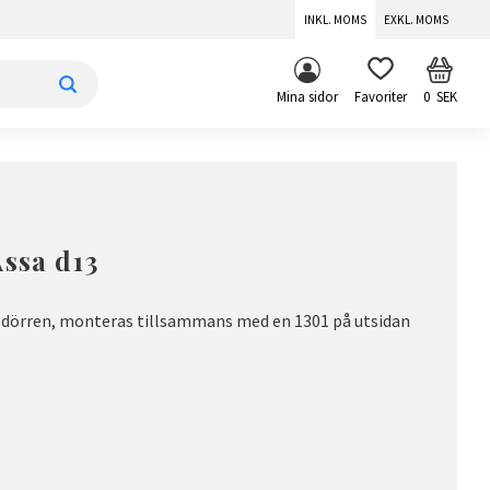
INKL. MOMS
EXKL. MOMS
KUNDV
FAVORITER
Mina sidor
0
SEK
Assa d13
av dörren, monteras tillsammans med en 1301 på utsidan