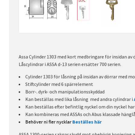
Assa Cylinder 1303 med kort medbringare för insidan av 
Låscylindrar i ASSA d-13 serien ersätter 700 serien.
Cylinder 1303 för låsning på insidan av dörrar med mo
Stiftcylinder med 6 spärrelement
Borr-. dyrk- och manipulationsskyddad
Kan beställas med lika låsning med andra cylindrar i
Kan beställas efter befintlig nyckel om din nyckel ha
Kan kombineras med ASSAs och Abus klassade hängl
Beställes här
Behöver ni fler nycklar
ASSA 1300-serien saknar skydd mot obehörig kopiering a