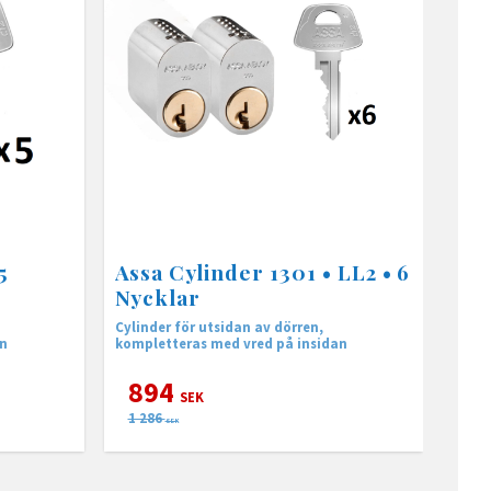
5
Assa Cylinder 1301 • LL2 • 6
Nycklar
Cylinder för utsidan av dörren,
an
kompletteras med vred på insidan
894
SEK
1 286
SEK