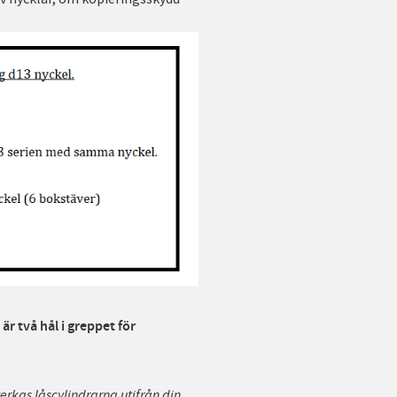
är två hål i greppet för
lverkas låscylindrarna utifrån din