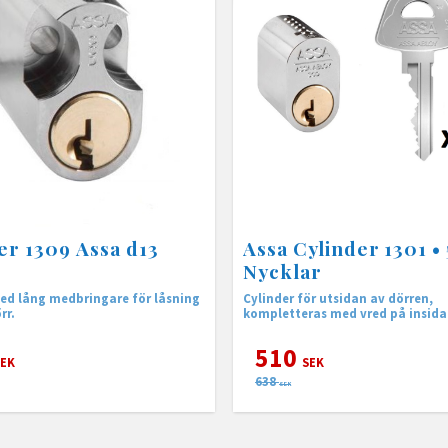
er 1309 Assa d13
Assa Cylinder 1301 • 
Nycklar
ed lång medbringare för låsning
Cylinder för utsidan av dörren,
rr.
kompletteras med vred på insid
510
EK
SEK
638
SEK