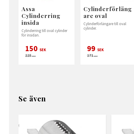
Assa
Cylinderförläng
Cylinderring
are oval
insida
Cylinderförlängare till oval
cylinder.
Cylinderring till oval cylinder
för insidan.
150
99
SEK
SEK
225
171
SEK
SEK
Se även