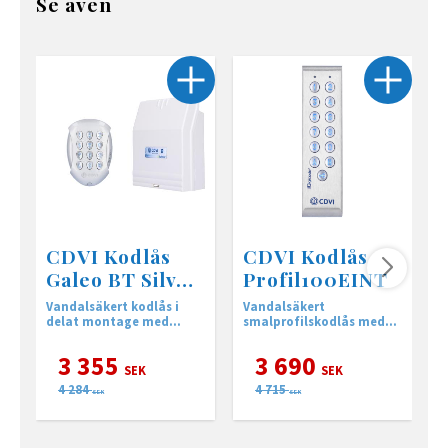
Se även
CDVI Kodlås
CDVI Kodlås
Galeo BT Silver
Profil100EINT
med styrbox
Vandalsäkert kodlås i
Vandalsäkert
A
delat montage med
smalprofilskodlås med
0
blåtandsanslutning
bakgrundsbelysta
knappar i kompakt
3 355
3 690
montage
SEK
SEK
4 284
4 715
SEK
SEK