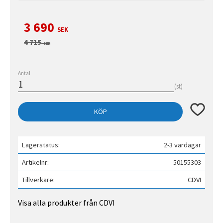
Nedsatt pris:
3 690
SEK
Ordinarie pris:
4 715
SEK
Antal
st
Lägg till 
KÖP
Lagerstatus
2-3 vardagar
Artikelnr
50155303
Tillverkare
CDVI
Visa alla produkter från CDVI