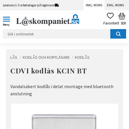
Leverans 1-3 arbetsdagar på lagervaror
INKL. MOMS
EXKL. MOMS
Meny
KUN
FAVORITER
0
SEK
LÅS
KODLÅS OCH KORTLÄSARE
KODLÅS
CDVI kodlås KCIN BT
Vandalsäkert kodlås i delat montage med bluetooth
anslutning