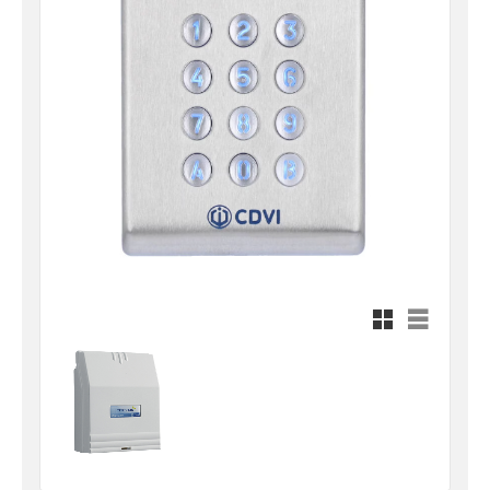
Rutnätsvy
Listvy