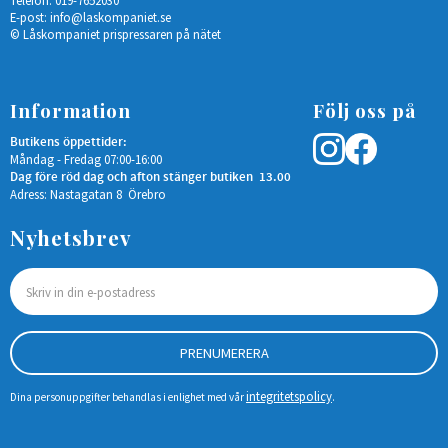
Telefon: 019-7652030
E-post:
info@laskompaniet.se
© Låskompaniet prispressaren på nätet
Information
Följ oss på
Butikens öppettider:
Måndag - Fredag 07:00-16:00
Dag före röd dag och afton stänger butiken 13.00
Adress: Nastagatan 8 Örebro
Nyhetsbrev
PRENUMERERA
integritetspolicy
Dina personuppgifter behandlas i enlighet med vår
.