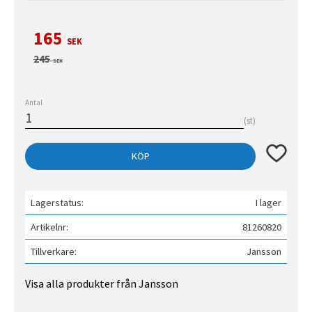
Nedsatt pris:
165
SEK
Ordinarie pris:
245
SEK
Antal
st
Lägg till 
KÖP
Lagerstatus
I lager
Artikelnr
81260820
Tillverkare
Jansson
Visa alla produkter från Jansson