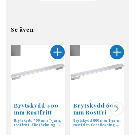
Se även
Brytskydd 400
Brytskydd 600
mm Rostfritt
mm Rostfri
Brytskydd 400 mm T-järn,
Brytskydd 600 mm T-järn,
B
rostfritt. För täckning av
rostfritt. För täckning av
bl
dörrspringan på
dörrspringan på
a
öppningssidan mellan
öppningssidan mellan
ö