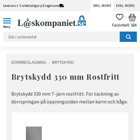
Leverans 1-3 arbetsdagar på lagervaror
INKL. MOMS
EXKL. MOMS
Meny
KUN
FAVORITER
0
SEK
DÖRRBESLAGNING
BRYTSKYDD
Brytskydd 330 mm Rostfritt
Brytskydd 330 mm T-järn rostfritt. För täckning av
dörrspringan på öppningssidan mellan karm och båge.