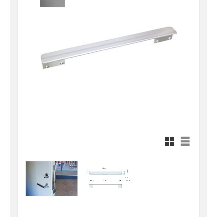
Rutnätsvy
Listvy