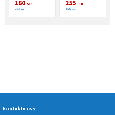
180
255
karm och båge.
karm och båge.
k
SEK
SEK
265
356
SEK
SEK
Kontakta oss