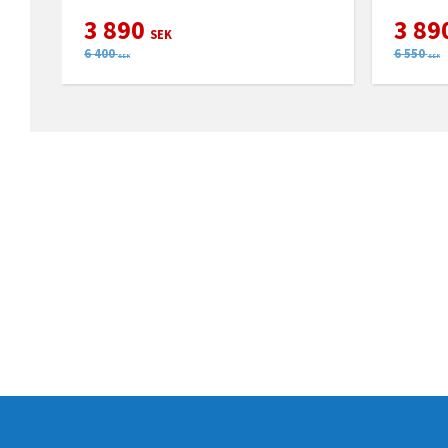
3 890
3 89
SEK
6 400
6 550
SEK
SEK