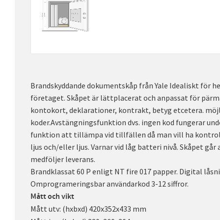
Brandskyddande dokumentskåp från Yale Idealiskt för h
företaget. Skåpet är lättplacerat och anpassat för pärm
kontokort, deklarationer, kontrakt, betyg etcetera. möjl
koder.Avstängningsfunktion dvs. ingen kod fungerar unde
funktion att tillämpa vid tillfällen då man vill ha kontrol
ljus och/eller ljus. Varnar vid låg batteri nivå. Skåpet går 
medföljer leverans.
Brandklassat 60 P enligt NT fire 017 papper. Digital lås
Omprogrameringsbar användarkod 3-12 siffror.
Mått och vikt
Mått utv: (hxbxd) 420x352x433 mm