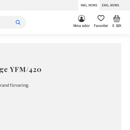
INKL. MOMS
EXKL. MOMS
KUNDV
FAVORITER
Mina sidor
0
SEK
rge YFM/420
and förvaring.