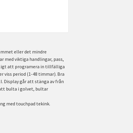
emmet eller det mindre
ar med viktiga handlingar, pass,
igt att programera in tillfälliga
r viss period (1-48 timmar). Bra
l. Display går att stänga av från
att bulta i golvet, bultar
ning med touchpad tekink.