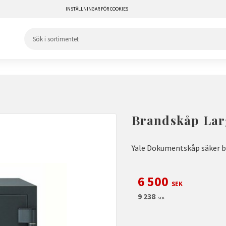
INSTÄLLNINGAR FÖR COOKIES
Brandskåp La
Yale Dokumentskåp säker br
Nedsatt pris:
6 500
SEK
Ordinarie pris:
9 238
SEK