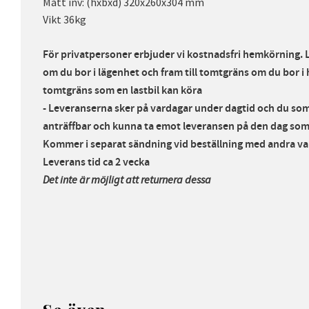
Mått inv: (hxbxd) 320x260x304 mm
Vikt 36kg
För privatpersoner erbjuder vi kostnadsfri hemkörning. Le
om du bor i lägenhet och fram till tomtgräns om du bor i hu
tomtgräns som en lastbil kan köra
- Leveranserna sker på vardagar under dagtid och du som
anträffbar och kunna ta emot leveransen på den dag som
Kommer i separat sändning vid beställning med andra varor
Leverans tid ca 2 vecka
Det inte är möjligt att returnera dessa