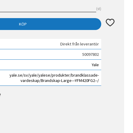
st
Lägg till i fav
KÖP
Direkt från leverantör
50097802
Yale
yale.se/sv/yale/yalese/produkter/brandklassade-
vardeskap/Brandskap-Large---YFM420FG2--/
e