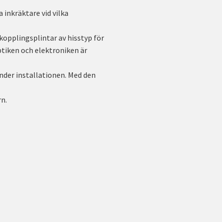
 inkräktare vid vilka
opplingsplintar av hisstyp för
ptiken och elektroniken är
nder installationen. Med den
rn.