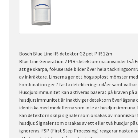
Bosch Blue Line IR-detektor G2 pet PIR 12m
Blue Line Generation 2 PIR-detektorerna använder två F
att ge skarpa, fokuserade bilder över hela täckningsomr
av inkräktare. Linserna ger ett högupplöst mönster med
kombination ger 7 fasta detekteringsridåer samt valbar
Husdjursimmunitet kan aktiveras baserat på kraven på 
husdjursimmunitet är inaktiv ger detektorn överlägsna
identiska med modellerna som inte är husdjursimmuna. 
kan detektorn skilja signaler som orsakas av människor 
husdjur. Signaler som orsakas av ett eller två husdjur på u
ignoreras. FSP (First Step Processing) reagerar nästan