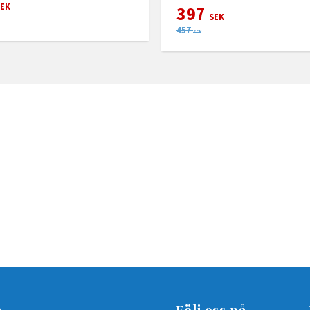
EK
397
SEK
457
SEK
n
Följ oss på