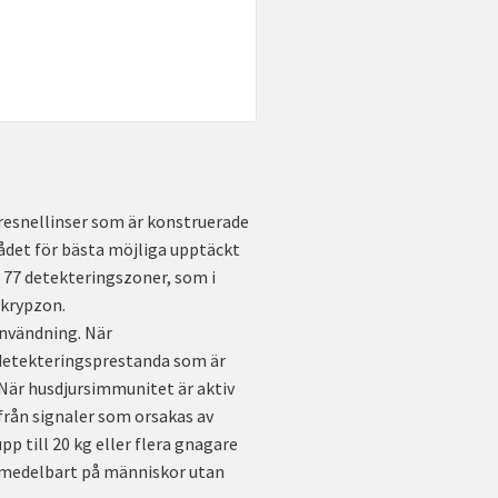
resnellinser som är konstruerade
ådet för bästa möjliga upptäckt
 77 detekteringszoner, som i
 krypzon.
användning. När
 detekteringsprestanda som är
När husdjursimmunitet är aktiv
från signaler som orsakas av
pp till 20 kg eller flera gnagare
 omedelbart på människor utan