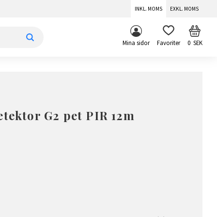
INKL. MOMS
EXKL. MOMS
KUNDV
FAVORITER
Mina sidor
0
SEK
etektor G2 pet PIR 12m