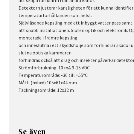
att skapa falsklarm från andra källor.
Detektorn justerar känsligheten för att kunna identifiera
temperaturförhållanden som helst.
Självlåsande kapsling med ett inbyggt vattenpass samt k
att snabb installationen. Sluten optik och elektronik. O
monterade i främre kapsling
och inneslutna i ett skyddshölje som förhindrar skador u
slutna optiska kammaren
förhindras också att drag och insekter påverkar detekto
Strömförbrukning: 10 mA 9-15 VDC
Temperaturområde: -30 till +55°C
Mått: (hxbxd) 105x61x44 mm
Täckningsområde: 12x12 m
Se även