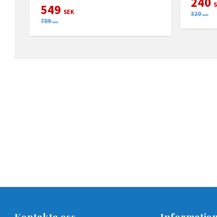
240
S
549
SEK
320
SEK
789
SEK
Kontakta oss
Informatio