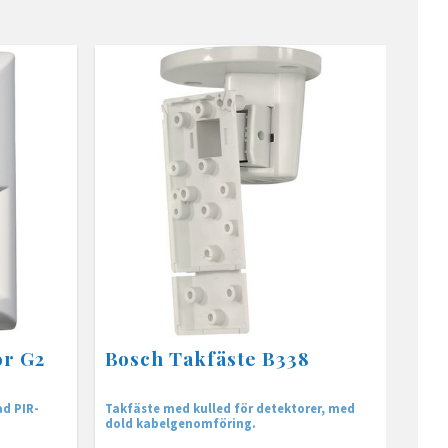
or G2
Bosch Takfäste B338
ad PIR-
Takfäste med kulled för detektorer, med
dold kabelgenomföring.