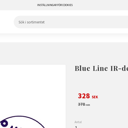
INSTÄLLNINGAR FÖR COOKIES
Blue Line IR-d
Nedsatt pris:
328
SEK
Ordinarie pris:
378
SEK
Antal