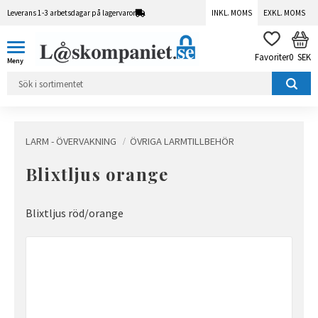
Leverans 1-3 arbetsdagar på lagervaror
INKL. MOMS
EXKL. MOMS
Meny
KUN
FAVORITER
0
SEK
LARM - ÖVERVAKNING
ÖVRIGA LARMTILLBEHÖR
Blixtljus orange
Blixtljus röd/orange