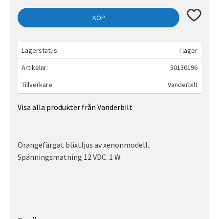
Lägg till 
KÖP
Lagerstatus
I lager
Artikelnr
50130196
Tillverkare
Vanderbilt
Visa alla produkter från Vanderbilt
Orangefärgat blixtljus av xenonmodell.
Spänningsmatning 12 VDC. 1 W.