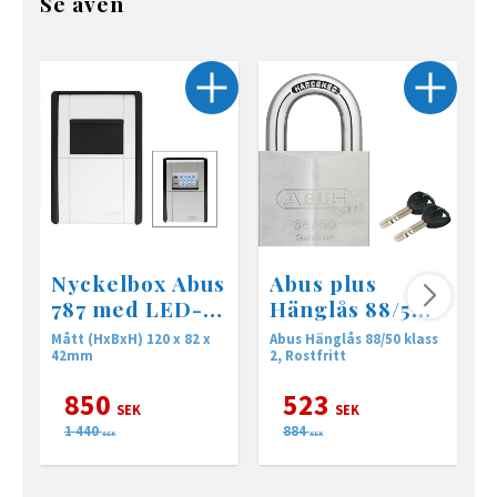
Se även
Nyckelbox Abus
Abus plus
787 med LED-
Hänglås 88/50,
belysning
Klass 2
Mått (HxBxH) 120 x 82 x
Abus Hänglås 88/50 klass
A
42mm
2, Rostfritt
850
523
SEK
SEK
1 440
884
SEK
SEK