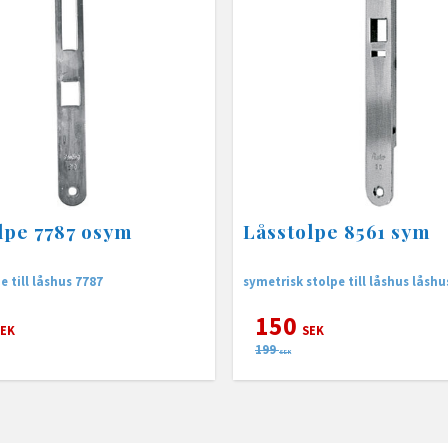
lpe 7787 osym
Låsstolpe 8561 sym
 till låshus 7787
symetrisk stolpe till låshus låshu
150
EK
SEK
199
SEK