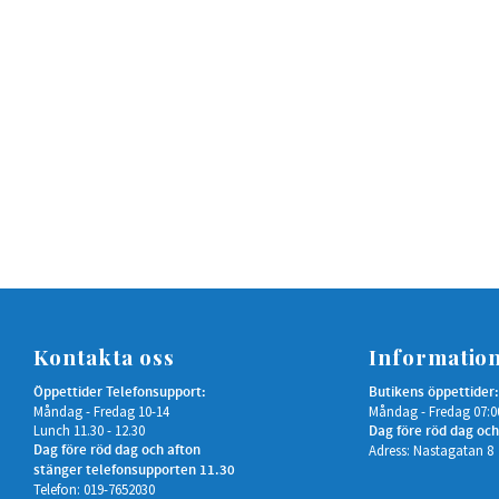
Kontakta oss
Informatio
Öppettider Telefonsupport:
Butikens öppettider:
Måndag - Fredag 10-14
Måndag - Fredag 07:0
Lunch 11.30 - 12.30
Dag före röd dag och
Dag före röd dag och afton
Adress: Nastagatan 8
stänger telefonsupporten 11.30
Telefon: 019-7652030