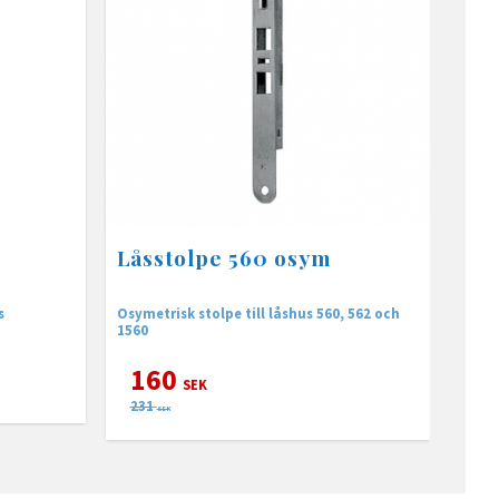
Låsstolpe 560 osym
s
Osymetrisk stolpe till låshus 560, 562 och
1560
160
SEK
231
SEK