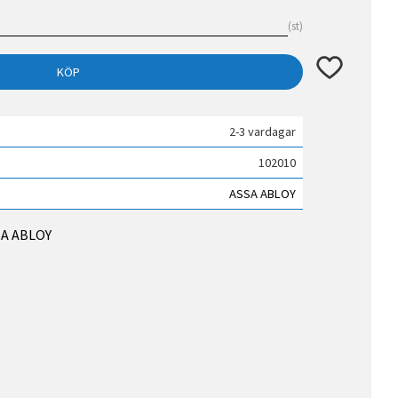
st
Lägg till i fav
KÖP
2-3 vardagar
102010
ASSA ABLOY
SSA ABLOY