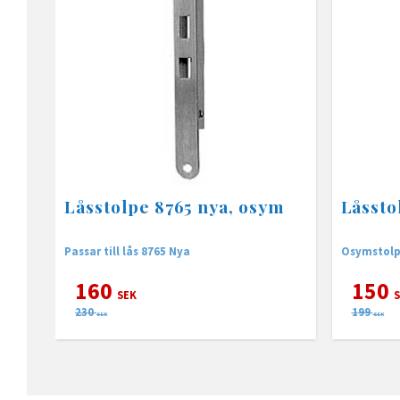
Låsstolpe 8765 nya, osym
Låssto
Passar till lås 8765 Nya
Osymstolpe
160
150
SEK
S
230
199
SEK
SEK