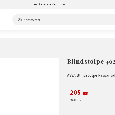
INSTÄLLNINGAR FÖR COOKIES
Blindstolpe 46
ASSA Blindstolpe Passar vi
Nedsatt pris:
205
SEK
Ordinarie pris:
268
SEK