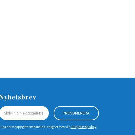
Nyhetsbrev
PRENUMERERA
integritetspolicy
Dina personuppgifter behandlas i enlighet med vår
.