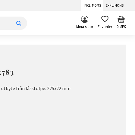
INKL. MOMS
EXKL. MOMS
KUNDV
FAVORITER
Mina sidor
0
SEK
2783
d utbyte från låsstolpe. 225x22 mm.