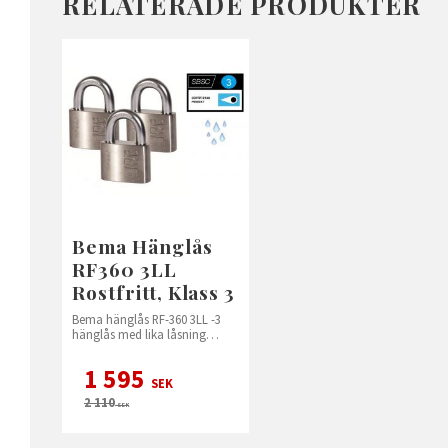
RELATERADE PRODUKTER
Bema Hänglås
RF360 3LL
Rostfritt, Klass 3
Bema hänglås RF-360 3LL -3
hänglås med lika låsning
Rostfritt
1 595
SEK
2 110
SEK