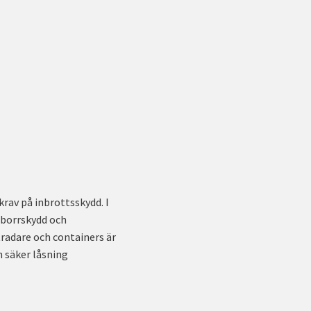
rav på inbrottsskydd. I
 borrskydd och
tradare och containers är
n säker låsning