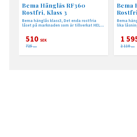
Bema Hänglås RF360
Bema 
Rostfri, Klass 3
Rostfri
Bema hänglås klass3, Det enda rostfria
Bema häng
låset på marknaden som är tillverkat HELT i
lika låsnin
rostfritt stål!
510
1 59
SEK
725
2 110
SEK
SEK