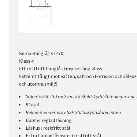
Bema Hänglås XT470
Klass 4
Ett rostfritt hänglås i mycket hög klass.
Extremt tåligt mot vatten, salt och korrision och sålede
och utomhusmiljö.
Säkerhetstestat av Svenska Stöldskyddsföreningen enl.
Klass 4
Rekommenderas av SSF Stöldskyddsföreningen
Dubbel reglad låsning
Låshus i rostfritt stål
Extra härdad låsbygel i rostfritt stål