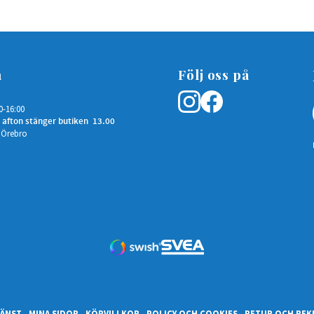
n
Följ oss på
0-16:00
 afton stänger butiken 13.00
 Örebro
ÄNST
MINA SIDOR
KÖPVILLKOR
POLICY OCH COOKIES
RETUR OCH REK