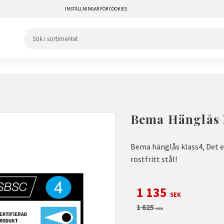
INSTÄLLNINGAR FÖR COOKIES
Bema Hänglås X
Bema hänglås klass4, Det e
rostfritt stål!
Nedsatt pris:
1 135
SEK
Ordinarie pris:
1 625
SEK