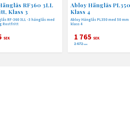
Hänglås RF360 3LL
Abloy Hänglås PL350
tt, Klass 3
Klass 4
lås RF-360 3LL -3 hänglås med
Abloy Hänglås PL350 med 50 mm 
g Rostfritt
klass 4
5
1 765
SEK
SEK
2 672
SEK