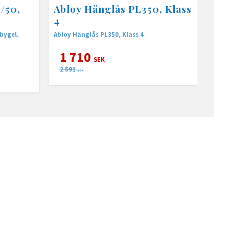
/50,
Abloy Hänglås PL350, Klass
4
bygel.
Abloy Hänglås PL350, Klass 4
1 710
SEK
2 591
SEK