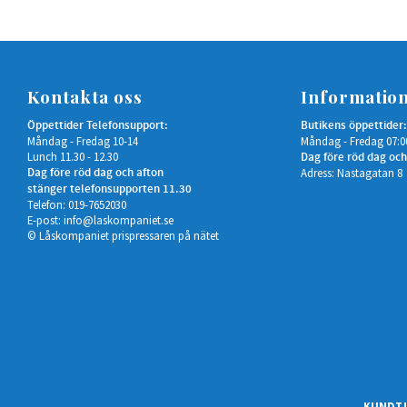
Kontakta oss
Informatio
Öppettider Telefonsupport:
Butikens öppettider:
Måndag - Fredag 10-14
Måndag - Fredag 07:0
Lunch 11.30 - 12.30
Dag före röd dag och
Dag före röd dag och afton
Adress: Nastagatan 8
stänger telefonsupporten 11.30
Telefon: 019-7652030
E-post:
info@laskompaniet.se
© Låskompaniet prispressaren på nätet
KUNDTJ