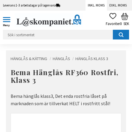
Leverans 1-3 arbetsdagar på lagervaror
INKL. MOMS
EXKL. MOMS
Meny
KUN
FAVORITER
0
SEK
HÄNGLÅS & KÄTTING
HÄNGLÅS
HÄNGLÅS KLASS 3
Bema Hänglås RF360 Rostfri,
Klass 3
Bema hänglås klass3, Det enda rostfria låset på
marknaden som är tillverkat HELT i rostfritt stål!