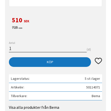
Nedsatt pris:
510
SEK
Ordinarie pris:
725
SEK
Antal
st
Lägg till 
KÖP
Lagerstatus
5 st i lager
Artikelnr
50114071
Tillverkare
Bema
Visa alla produkter från Bema