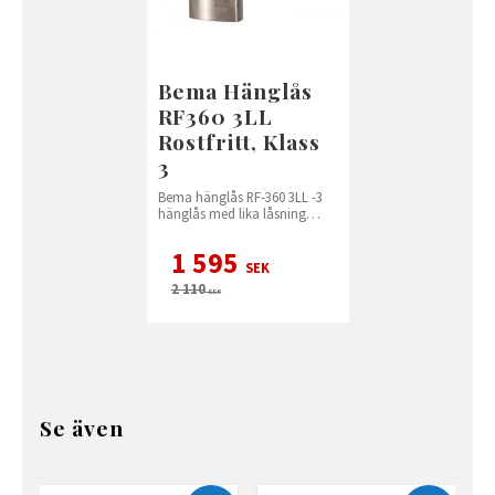
Bema Hänglås
RF360 3LL
Rostfritt, Klass
3
Bema hänglås RF-360 3LL -3
hänglås med lika låsning
Rostfritt
1 595
SEK
2 110
SEK
Se även