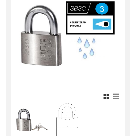
Rutnätsvy
Listvy