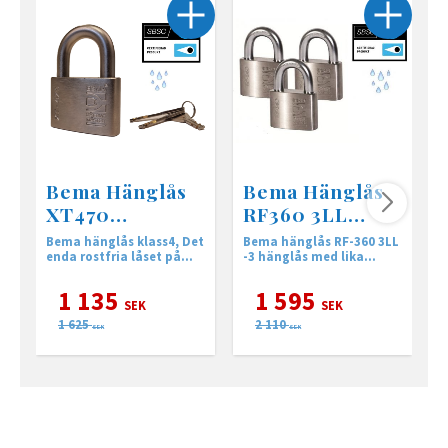
Bema Hänglås
Bema Hänglås
XT470
RF360 3LL
Rostfritt, Klass
Rostfritt, Klass
Bema hänglås klass4, Det
Bema hänglås RF-360 3LL
K
4
3
enda rostfria låset på
-3 hänglås med lika
c
marknaden som är
låsning Rostfritt
tillverkat HELT i rostfritt
1 135
1 595
stål!
SEK
SEK
1 625
2 110
SEK
SEK