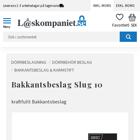
Leverans 1-3 arbetsdagar på lagervaror
INKL. MOMS
EXKL. MOMS
Meny
KUN
FAVORITER
0
SEK
DÖRRBESLAGNING
DÖRRBEHÖR BESLAG
BAKKANTSBESLAG & KARMSTIFT
Bakkantsbeslag Slug 10
kraftfullt Bakkantsbeslag