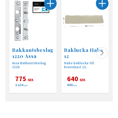
Bakkantsbeslag
Baklucka Habo
1220 Assa
12
Assa Bakkantsbeslag
Habo baklucka till
A
1220
brevinkast 12.
r
775
640
SEK
SEK
1 114
800
SEK
SEK