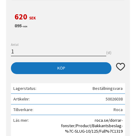
Nedsatt pris:
620
SEK
Ordinarie pris:
895
SEK
Antal
st
Lägg till 
KÖP
Lagerstatus
Beställningsvara
Artikelnr
50026038
Tillverkare
Roca
Läs mer
roca.se/dorrar-
fonster/Product/Bakkantsbeslag-
%7C-SLUG-10/125/Full%7C1319