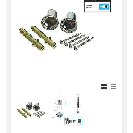
Rutnätsvy
Listvy