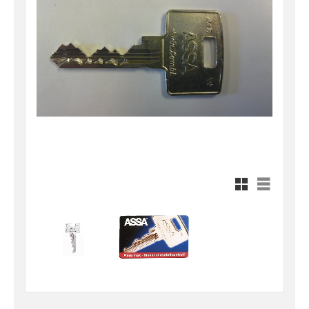
Rutnätsvy
Listvy