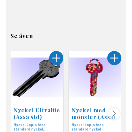
Se även
Nyckel Ultralite
Nyckel med
(Assa std)
mönster (Assa)
Nyckel kopia Assa
Nyckel kopia Assa
N
standard nyckel,
standard nyckel
s