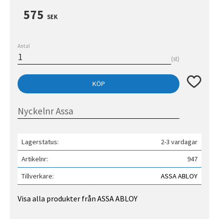
575
SEK
Antal
st
Lägg till 
KÖP
Lagerstatus
2-3 vardagar
Artikelnr
947
Tillverkare
ASSA ABLOY
Visa alla produkter från ASSA ABLOY