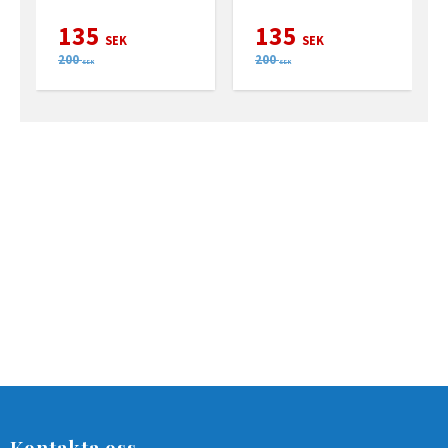
Nickelfri
135
135
SEK
SEK
200
200
SEK
SEK
Kontakta oss