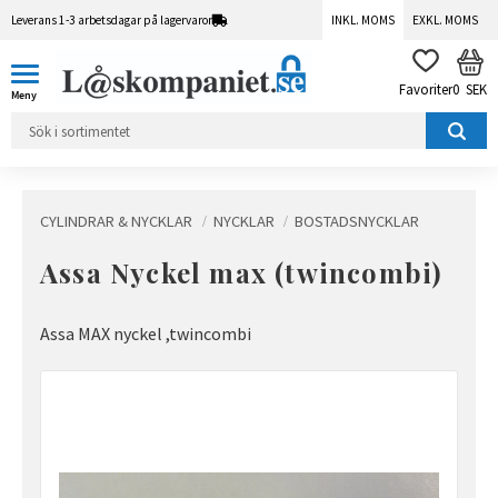
Leverans 1-3 arbetsdagar på lagervaror
INKL. MOMS
EXKL. MOMS
Meny
KUN
FAVORITER
0
SEK
CYLINDRAR & NYCKLAR
NYCKLAR
BOSTADSNYCKLAR
Assa Nyckel max (twincombi)
Assa MAX nyckel ,twincombi