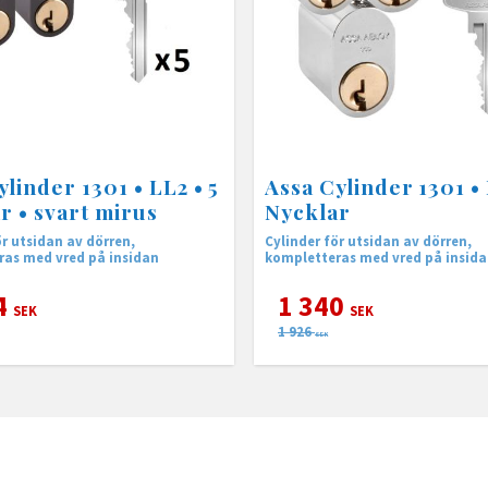
ylinder 1301 • LL2 • 5
Assa Cylinder 1301 • 
r • svart mirus
Nycklar
ör utsidan av dörren,
Cylinder för utsidan av dörren,
as med vred på insidan
kompletteras med vred på insid
4
1 340
SEK
SEK
1 926
SEK