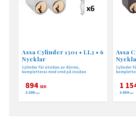
Assa Cylinder 1301 • LL2 • 6
Assa C
Nycklar
Nyckla
Cylinder för utsidan av dörren,
Cylinder f
kompletteras med vred på insidan
kompletter
894
1 15
SEK
1 286
1 659
SEK
SEK