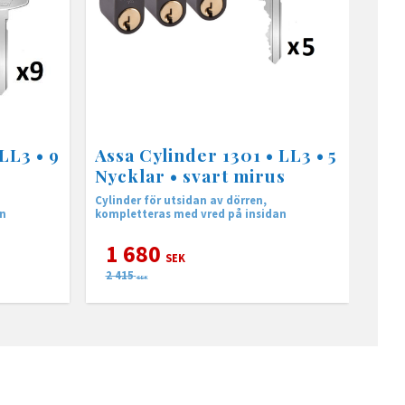
LL3 • 9
Assa Cylinder 1301 • LL3 • 5
Nycklar • svart mirus
Cylinder för utsidan av dörren,
an
kompletteras med vred på insidan
1 680
SEK
2 415
SEK