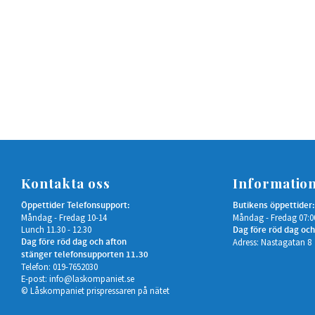
Kontakta oss
Informatio
Öppettider Telefonsupport:
Butikens öppettider:
Måndag - Fredag 10-14
Måndag - Fredag 07:0
Lunch 11.30 - 12.30
Dag före röd dag och
Dag före röd dag och afton
Adress: Nastagatan 8
stänger telefonsupporten 11.30
Telefon: 019-7652030
E-post:
info@laskompaniet.se
© Låskompaniet prispressaren på nätet