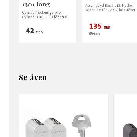
1301 lång
Assa nyckel Basic d13. Nyckel
koden består av 6 st bokstäver.
Cylindermedbringare för
Cylinder 1201 -1301 för att den
ska få lång medbringare.
135
SEK
42
SEK
290
SEK
Se även