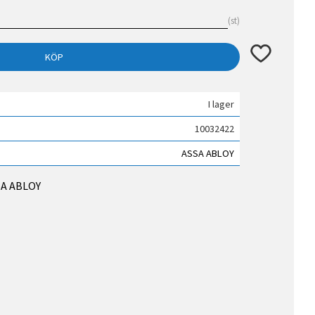
st
Lägg till i fav
KÖP
I lager
10032422
ASSA ABLOY
SSA ABLOY