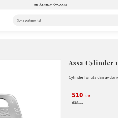
INSTÄLLNINGAR FÖR COOKIES
Assa Cylinder 1
Cylinder för utsidan av dör
Nedsatt pris:
510
SEK
Ordinarie pris:
638
SEK