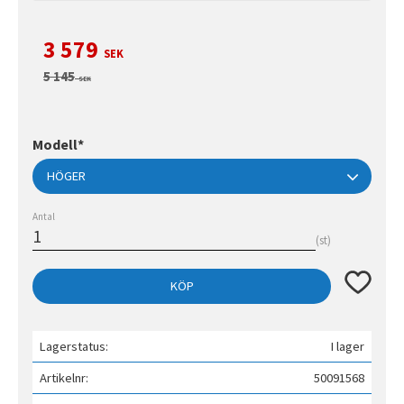
Nedsatt pris:
3 579
SEK
Ordinarie pris:
5 145
SEK
Modell*
Antal
st
Lägg till 
KÖP
Lagerstatus
I lager
Artikelnr
50091568