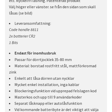
etc. Nyckelfri låsning. Patenterad produkt
Välj höger eller vänster. se från den sidan som skall
låsas (se bild)
Leveransomfattning:
Code handle 8811
2x batterier CR2
1 Bits
Endast för inomhusbruk
Passar för dörrtjocklek 35-80 mm
Material: borstad rostfritt stål, mattförkromad
zink
Enkelt att låsa dörren utan nycklar
Mycket enkel installation, inga kablar
Blockeringsfunktion vid upprepad felslagen kod
Masterkos och upp till 9 användarkoder
Separat låsknapp eller autolåsfunktion
Vid kommande batteribyte är det viktigt att välja