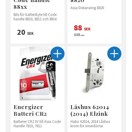
88xx
Assa Distansring 8820
Bits för batteribyte till Code
handle 8810, 8811 och 8814
88
SEK
20
SEK
115
SEK
Energizer
Låshus 62014
Batteri CR2
(2014) Elzink
Batterier CR2 3V till Assa Code
Habo 62014, 2014 Låshus
Handle 7810, 7811
krom för innerdörrar.