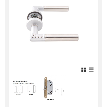
Rutnätsvy
Listvy