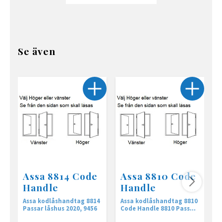
Se även
Assa 8814 Code
Assa 8810 Code
Handle
Handle
Assa kodlåshandtag 8814
Assa kodlåshandtag 8810
D
Passar låshus 2020, 9456
Code Handle 8810 Passar
m
låshus typ Modul,
l