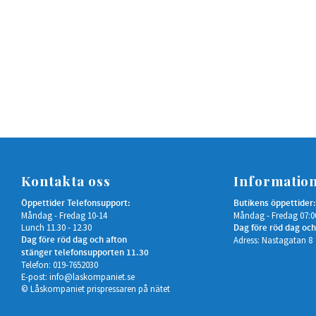
Kontakta oss
Informatio
Öppettider Telefonsupport:
Butikens öppettider:
Måndag - Fredag 10-14
Måndag - Fredag 07:0
Lunch 11.30 - 12.30
Dag före röd dag och
Dag före röd dag och afton
Adress: Nastagatan 8
stänger telefonsupporten 11.30
Telefon: 019-7652030
E-post:
info@laskompaniet.se
© Låskompaniet prispressaren på nätet