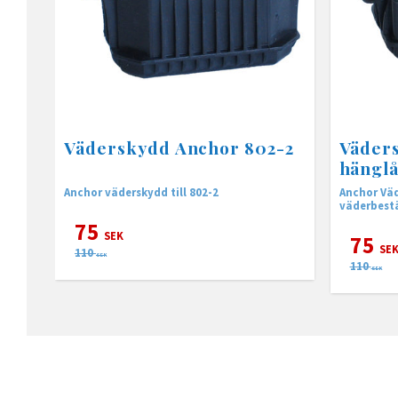
Väderskydd Anchor 802-2
Väders
hänglå
Anchor väderskydd till 802-2
Anchor Väd
väderbestä
75
SEK
75
SE
110
SEK
110
SEK