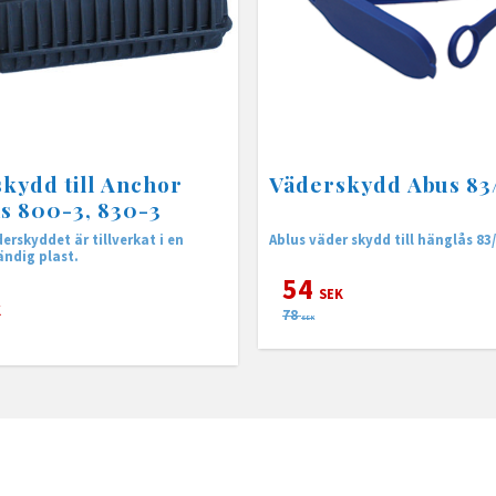
kydd till Anchor
Väderskydd Abus 83
s 800-3, 830-3
erskyddet är tillverkat i en
Ablus väder skydd till hänglås 83
ndig plast.
54
SEK
K
78
SEK