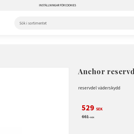
INSTÄLLNINGAR FÖR COOKIES
Anchor reserv
reservdel väderskydd
Nedsatt pris:
529
SEK
Ordinarie pris:
661
SEK