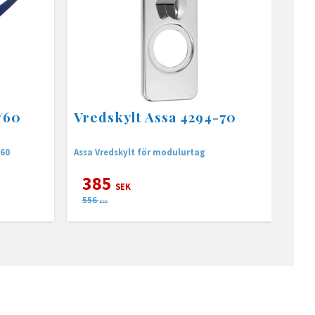
/60
Vredskylt Assa 4294-70
/60
Assa Vredskylt för modulurtag
385
SEK
556
SEK