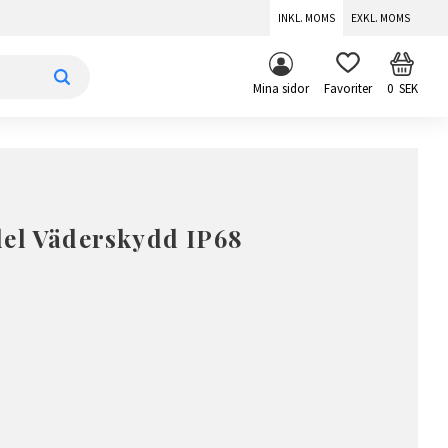
INKL. MOMS
EXKL. MOMS
KUNDV
FAVORITER
Mina sidor
0
SEK
del Väderskydd IP68