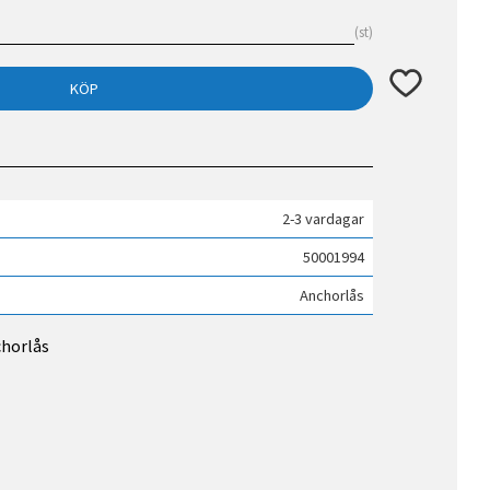
st
Lägg till i fav
KÖP
2-3 vardagar
50001994
Anchorlås
chorlås